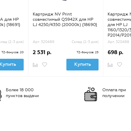
Картридж NV Print
Картридж N
A для HP
совместимый Q5942X для HP
совместим
k) {18691}
LJ 4250/4350 (20000k) {18690}
для HP LJ
1160/1320/
P2014/P201
{31564}
клад (2-3 дня)
Арт. 320489
Склад (2-3 дня)
Арт. 320488
2 531 р.
698 р.
TZ-бонусов: 20
TZ-бонусов: 25
Купить
Купить
Более 18 000
Оплата при
пунктов выдачи
получении