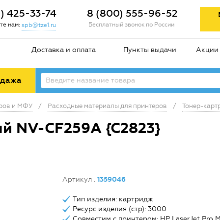
2) 425-33-74
8 (800) 555-96-52
те нам:
Бесплатный звонок по России
spb@tze1.ru
Доставка и оплата
Пункты выдачи
Акции
одажа
еров и МФУ
/
Расходные материалы для принтеров
/
Тонер-карт
й NV-CF259A {C2823}
Артикул
:
1359046
Тип изделия: картридж
Ресурс изделия (стр): 3000
Совместим с принтером: HP LaserJet Pro M