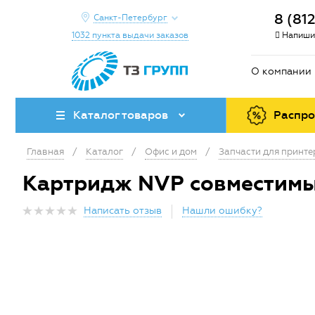
8 (81
Санкт-Петербург
1032 пункта выдачи заказов
Напиши
О компании
Каталог товаров
Распр
Главная
/
Каталог
/
Офис и дом
/
Запчасти для принт
Картридж NVP совместимы
Написать отзыв
Нашли ошибку?