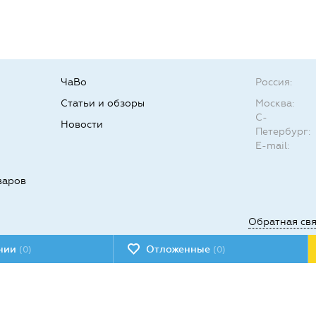
ЧаВо
Россия:
Статьи и обзоры
Москва:
С-
Новости
Петербург:
E-mail:
варов
Обратная св
ении
Отложенные
(0)
(0)
Мы в социал