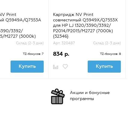
V Print
Картридж NV Print
Ка
ый Q5949A/Q7553A
совместимый Q5949X/Q7553X
с
для HP LJ 1320/3390/3392/
LJ
3390/3392/
P2014/P2015/M2727 (7000k)
(ч
5/M2727 (3000k)
{32346}
Склад (2-3 дня)
Арт. 320487
Склад (2-3 дня)
Ар
834 р.
2
TZ-бонусов: 7
TZ-бонусов: 8
Купить
Купить
Акции и бонусные
программы