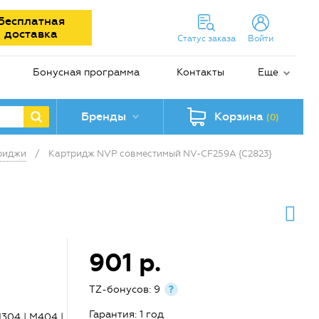
Бесплатная
доставка
Статус заказа
Войти
Бонусная программа
Контакты
Еще
Бренды
Корзина
(0)
риджи
/
Картридж NVP совместимый NV-CF259A {C2823}
901 р.
TZ-бонусов: 9
?
Гарантия: 1 год
304 | M404 |