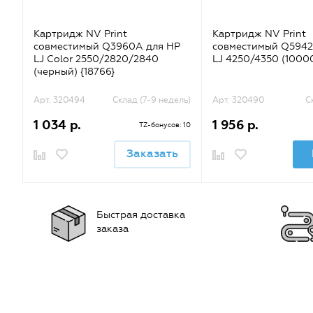
Картридж NV Print
Картридж NV Print
совместимый Q3960A для HP
совместимый Q5942
LJ Color 2550/2820/2840
LJ 4250/4350 (10000
(черный) {18766}
Арт. 320494
Склад (7-9 недель)
Арт. 320490
С
1 034 р.
1 956 р.
TZ-бонусов: 10
Заказать
Быстрая доставка
заказа