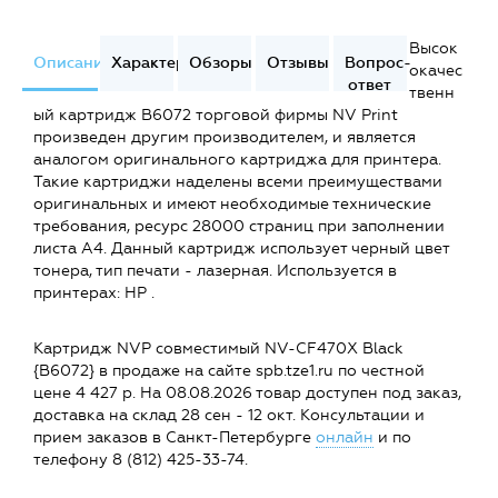
Высок
Описание
Характеристики
Обзоры
Отзывы
Вопрос-
окачес
ответ
твенн
ый картридж B6072 торговой фирмы NV Print
произведен другим производителем, и является
аналогом оригинального картриджа для принтера.
Такие картриджи наделены всеми преимуществами
оригинальных и имеют необходимые технические
требования, ресурс 28000 страниц при заполнении
листа А4. Данный картридж использует черный цвет
тонера, тип печати - лазерная. Используется в
принтерах: HP .
Картридж NVP совместимый NV-CF470X Black
{B6072} в продаже на сайте spb.tze1.ru по честной
цене 4 427 р. На 08.08.2026 товар доступен под заказ,
доставка на склад 28 сен - 12 окт. Консультации и
прием заказов в Санкт-Петербурге
онлайн
и по
телефону 8 (812) 425-33-74.