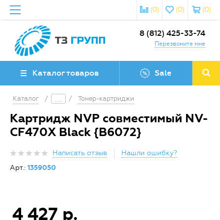
(0)
(0)
(0)
8 (812) 425-33-74
Перезвоните мне
Каталог товаров
Sale
Каталог
/
/
Тонер-картриджи
Картридж NVP совместимый NV-
CF470X Black {B6072}
Написать отзыв
Нашли ошибку?
Арт.:
1359050
4 427 р.