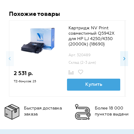
Похожие товары
Картридж NV Print
совместимый Q5942X
для HP LJ 4250/4350
(20000k) {18690}
Арт. 320489
Склад (2-3 дня)
2 531 р.
2
TZ-бонусов: 25
TZ
Купить
Быстрая доставка
Более 18 000
заказа
пунктов выдачи