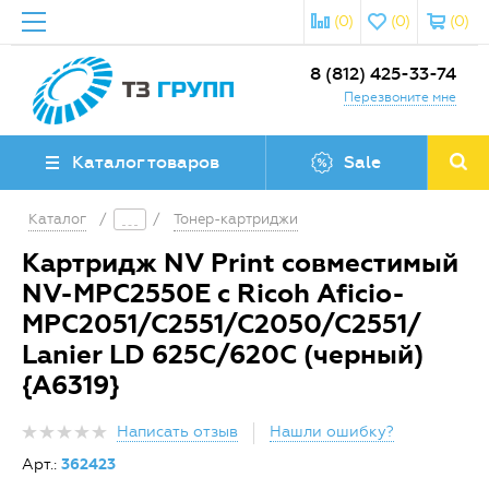
(0)
(0)
(0)
8 (812) 425-33-74
Перезвоните мне
Каталог товаров
Sale
Каталог
/
/
Тонер-картриджи
Картридж NV Print совместимый
NV-MPC2550E с Ricoh Aficio-
MPC2051/C2551/C2050/C2551/
Lanier LD 625C/620C (черный)
{A6319}
Написать отзыв
Нашли ошибку?
Арт.:
362423