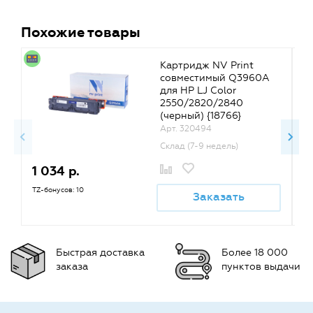
Похожие товары
Картридж NV Print
совместимый Q3960A
для HP LJ Color
2550/2820/2840
(черный) {18766}
Арт. 320494
Склад (7-9 недель)
1 034 р.
1
TZ-бонусов: 10
TZ
Заказать
Быстрая доставка
Более 18 000
заказа
пунктов выдачи