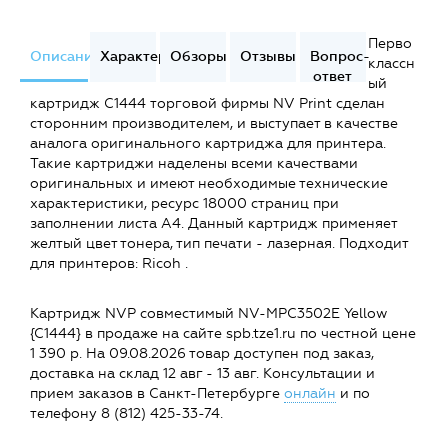
Перво
Описание
Характеристики
Обзоры
Отзывы
Вопрос-
классн
ответ
ый
картридж C1444 торговой фирмы NV Print сделан
сторонним производителем, и выступает в качестве
аналога оригинального картриджа для принтера.
Такие картриджи наделены всеми качествами
оригинальных и имеют необходимые технические
характеристики, ресурс 18000 страниц при
заполнении листа А4. Данный картридж применяет
желтый цвет тонера, тип печати - лазерная. Подходит
для принтеров: Ricoh .
Картридж NVP совместимый NV-MPC3502E Yellow
{C1444} в продаже на сайте spb.tze1.ru по честной цене
1 390 р. На 09.08.2026 товар доступен под заказ,
доставка на склад 12 авг - 13 авг. Консультации и
прием заказов в Санкт-Петербурге
онлайн
и по
телефону 8 (812) 425-33-74.