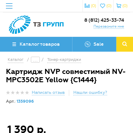
(0)
(0)
(0)
8 (812) 425-33-74
Перезвоните мне
Каталог товаров
Sale
Каталог
/
/
Тонер-картриджи
Картридж NVP совместимый NV-
MPC3502E Yellow {C1444}
Написать отзыв
Нашли ошибку?
Арт.:
1359096
1 390 р.