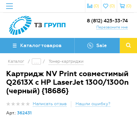
(0)
(0)
(0)
8 (812) 425-33-74
Перезвоните мне
Каталог товаров
Sale
Каталог
/
/
Тонер-картриджи
Картридж NV Print совместимый
Q2613X с HP LaserJet 1300/1300n
(черный) {18686}
Написать отзыв
Нашли ошибку?
Арт.:
362431