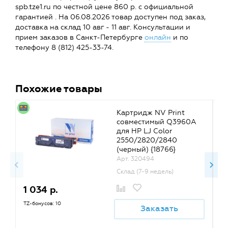
spb.tze1.ru по честной цене 860 р. с официальной
гарантией . На 06.08.2026 товар доступен под заказ,
доставка на склад 10 авг - 11 авг. Консультации и
прием заказов в Санкт-Петербурге
онлайн
и по
телефону 8 (812) 425-33-74.
Похожие товары
Картридж NV Print
совместимый Q3960A
для HP LJ Color
2550/2820/2840
(черный) {18766}
Арт. 320494
Склад (7-9 недель)
1 034 р.
1
TZ-бонусов: 10
TZ
Заказать