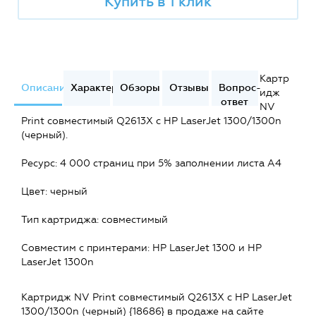
Купить в 1 клик
Картр
Описание
Характеристики
Обзоры
Отзывы
Вопрос-
идж
ответ
NV
Print совместимый Q2613X с HP LaserJet 1300/1300n
(черный).
Ресурс: 4 000 страниц при 5% заполнении листа А4
Цвет: черный
Тип картриджа: совместимый
Совместим c принтерами: HP LaserJet 1300 и HP
LaserJet 1300n
Картридж NV Print совместимый Q2613X с HP LaserJet
1300/1300n (черный) {18686} в продаже на сайте