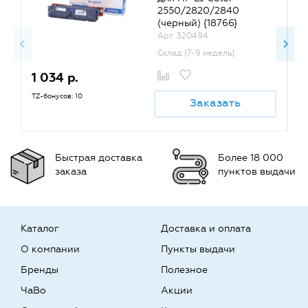
2550/2820/2840
(черный) {18766}
Арт. 320494
Склад (7-9 недель)
1 034 р.
1
TZ-бонусов: 10
TZ
Заказать
Быстрая доставка
Более 18 000
заказа
пунктов выдачи
Каталог
Доставка и оплата
О компании
Пункты выдачи
Бренды
Полезное
ЧаВо
Акции