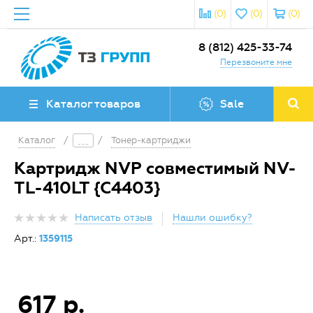
(0)
(0)
(0)
8 (812) 425-33-74
Перезвоните мне
Каталог товаров
Sale
Каталог
/
/
Тонер-картриджи
Картридж NVP совместимый NV-
TL-410LT {C4403}
Написать отзыв
Нашли ошибку?
Арт.:
1359115
617 р.