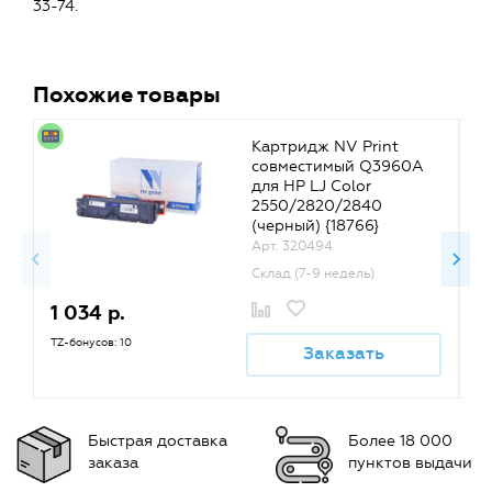
33-74.
Похожие товары
Картридж NV Print
совместимый Q3960A
для HP LJ Color
2550/2820/2840
(черный) {18766}
Арт. 320494
Склад (7-9 недель)
1 034 р.
1
TZ-бонусов: 10
TZ
Заказать
Быстрая доставка
Более 18 000
заказа
пунктов выдачи