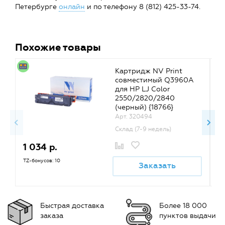
Петербурге
онлайн
и по телефону 8 (812) 425-33-74.
Похожие товары
Картридж NV Print
совместимый Q3960A
для HP LJ Color
2550/2820/2840
(черный) {18766}
Арт. 320494
Склад (7-9 недель)
1 034 р.
1
TZ-бонусов: 10
TZ
Заказать
Быстрая доставка
Более 18 000
заказа
пунктов выдачи