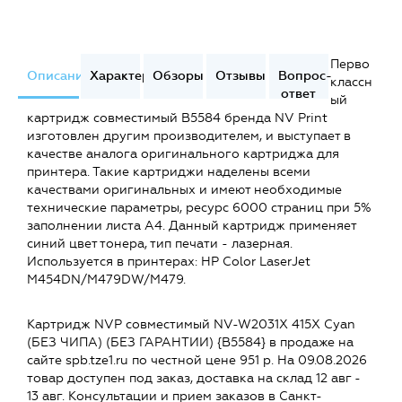
Перво
Описание
Характеристики
Обзоры
Отзывы
Вопрос-
классн
ответ
ый
картридж совместимый B5584 бренда NV Print
изготовлен другим производителем, и выступает в
качестве аналога оригинального картриджа для
принтера. Такие картриджи наделены всеми
качествами оригинальных и имеют необходимые
технические параметры, ресурс 6000 страниц при 5%
заполнении листа А4. Данный картридж применяет
синий цвет тонера, тип печати - лазерная.
Используется в принтерах: HP Color LaserJet
M454DN/M479DW/M479.
Картридж NVP совместимый NV-W2031X 415X Cyan
(БЕЗ ЧИПА) (БЕЗ ГАРАНТИИ) {B5584} в продаже на
сайте spb.tze1.ru по честной цене 951 р. На 09.08.2026
товар доступен под заказ, доставка на склад 12 авг -
13 авг. Консультации и прием заказов в Санкт-