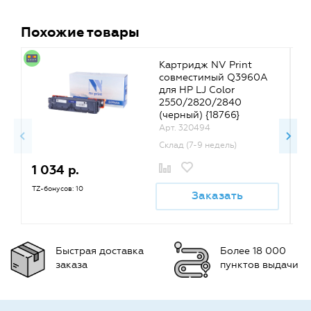
Похожие товары
Картридж NV Print
совместимый Q3960A
для HP LJ Color
2550/2820/2840
(черный) {18766}
Арт. 320494
Склад (7-9 недель)
1 034 р.
1
TZ-бонусов: 10
TZ
Заказать
Быстрая доставка
Более 18 000
заказа
пунктов выдачи