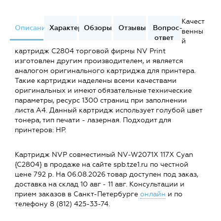
Качест
Описание
Характеристики
Обзоры
Отзывы
Вопрос-
венны
ответ
й
картридж C2804 торговой фирмы NV Print
изготовлен другим производителем, и является
аналогом оригинального картриджа для принтера.
Такие картриджи наделены всеми качествами
оригинальных и имеют обязательные технические
параметры, ресурс 1300 страниц при заполнении
листа А4. Данный картридж использует голубой цвет
тонера, тип печати - лазерная. Подходит для
принтеров: HP.
Картридж NVP совместимый NV-W2071X 117X Cyan
{C2804} в продаже на сайте spb.tze1.ru по честной
цене 792 р. На 06.08.2026 товар доступен под заказ,
доставка на склад 10 авг - 11 авг. Консультации и
прием заказов в Санкт-Петербурге
онлайн
и по
телефону 8 (812) 425-33-74.