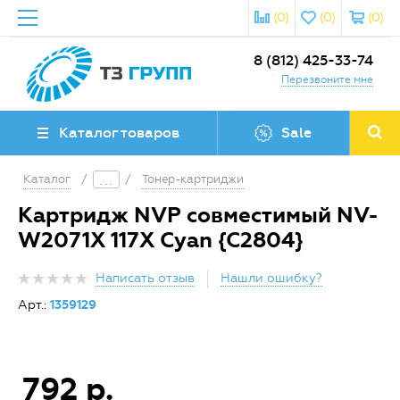
(0)
(0)
(0)
8 (812) 425-33-74
Перезвоните мне
Каталог товаров
Sale
Каталог
/
/
Тонер-картриджи
Картридж NVP совместимый NV-
W2071X 117X Cyan {C2804}
Написать отзыв
Нашли ошибку?
Арт.:
1359129
792 р.