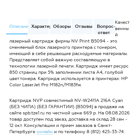
Качест
Описание
Характеристики
Обзоры
Отзывы
Вопрос-
венны
ответ
й
лазерный картридж фирмы NV Print B5094 - это
сменяемый блок лазерного принтера с тонером,
имеющий в себе решающие расходуемые материалы.
Представляет собой важную составляющую в
технологии лазерной печати. Картридж имеет ресурс
850 страниц при 5% заполнении листа А4, голубой
цвет тонера. Картридж используется в принтерах: HP
Color LaserJet Pro M182n/M183fw.
Картридж NVP совместимый NV-W2411A 216A Cyan
(БЕЗ ЧИПА) (БЕЗ ГАРАНТИИ) {B5094} в продаже на
сайте spb.tze1.ru по честной цене 669 р. На 08.08.2026
товар доступен под заказ, доставка на склад 28 сен -
12 окт. Консультации и прием заказов в Санкт-
Петербурге
онлайн
и по телефону 8 (812) 425-33-74.