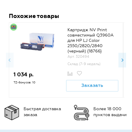
Похожие товары
Картридж NV Print
совместимый Q3960A
для HP LJ Color
2550/2820/2840
(черный) {18766}
Арт. 320494
Склад (7-9 недель)
1 034 р.
1
TZ-бонусов: 10
TZ
Заказать
Быстрая доставка
Более 18 000
заказа
пунктов выдачи