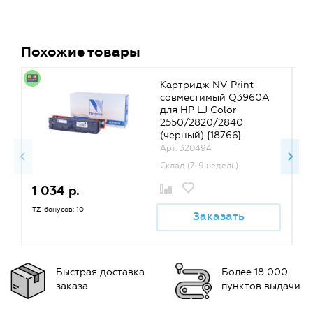
Похожие товары
Картридж NV Print
совместимый Q3960A
для HP LJ Color
2550/2820/2840
(черный) {18766}
Арт. 320494
Склад (7-9 недель)
1 034 р.
1
TZ-бонусов: 10
TZ
Заказать
Быстрая доставка
Более 18 000
заказа
пунктов выдачи