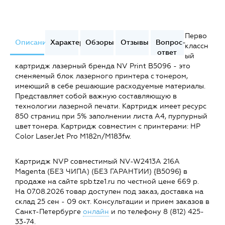
Перво
Описание
Характеристики
Обзоры
Отзывы
Вопрос-
классн
ответ
ый
картридж лазерный бренда NV Print B5096 - это
сменяемый блок лазерного принтера с тонером,
имеющий в себе решающие расходуемые материалы.
Представляет собой важную составляющую в
технологии лазерной печати. Картридж имеет ресурс
850 страниц при 5% заполнении листа А4, пурпурный
цвет тонера. Картридж совместим c принтерами: HP
Color LaserJet Pro M182n/M183fw.
Картридж NVP совместимый NV-W2413A 216A
Magenta (БЕЗ ЧИПА) (БЕЗ ГАРАНТИИ) {B5096} в
продаже на сайте spb.tze1.ru по честной цене 669 р.
На 07.08.2026 товар доступен под заказ, доставка на
склад 25 сен - 09 окт. Консультации и прием заказов в
Санкт-Петербурге
онлайн
и по телефону 8 (812) 425-
33-74.