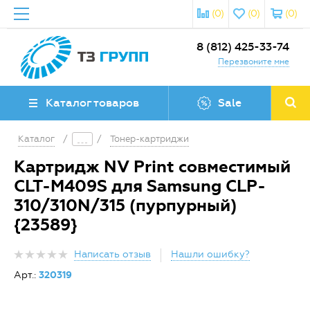
(0)
(0)
(0)
8 (812) 425-33-74
Перезвоните мне
Каталог товаров
Sale
Каталог
/
/
Тонер-картриджи
Картридж NV Print совместимый
CLT-M409S для Samsung CLP-
310/310N/315 (пурпурный)
{23589}
Написать отзыв
Нашли ошибку?
Арт.:
320319