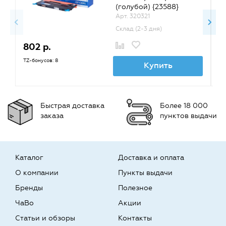
(голубой) {23588}
Арт. 320321
Склад (2-3 дня)
802 р.
8
TZ-бонусов: 8
TZ
Купить
Быстрая доставка
Более 18 000
заказа
пунктов выдачи
Каталог
Доставка и оплата
О компании
Пункты выдачи
Бренды
Полезное
ЧаВо
Акции
Статьи и обзоры
Контакты