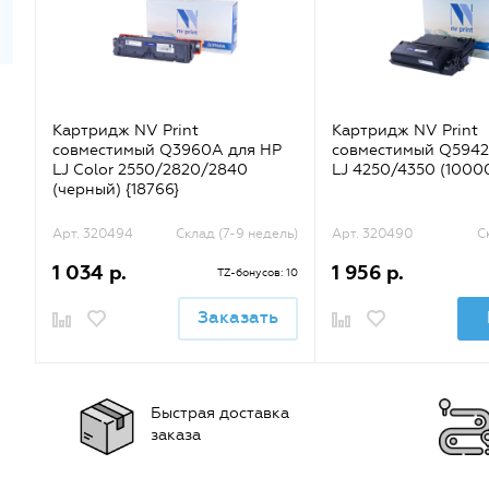
Картридж NV Print
Картридж NV Print
совместимый Q3960A для HP
совместимый Q5942
LJ Color 2550/2820/2840
LJ 4250/4350 (10000
(черный) {18766}
Арт. 320494
Склад (7-9 недель)
Арт. 320490
С
1 034 р.
1 956 р.
TZ-бонусов: 10
Заказать
Быстрая доставка
заказа