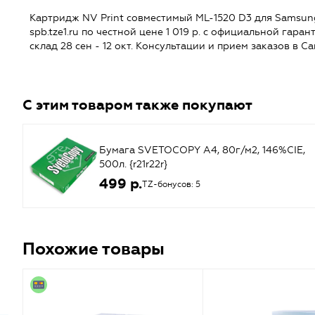
Картридж NV Print совместимый ML-1520 D3 для Samsung
spb.tze1.ru по честной цене 1 019 р. с официальной гаран
склад 28 сен - 12 окт. Консультации и прием заказов в 
С этим товаром также покупают
Бумага SVETOCOPY A4, 80г/м2, 146%CIE,
500л. {r21r22r}
499 р.
TZ-бонусов: 5
Похожие товары