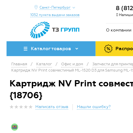
8 (81
Санкт-Петербург
1052 пункта выдачи заказов
Напиши
О компании
Каталог товаров
Распр
Главная
/
Каталог
/
Офис и дом
/
Запчасти для принт
Картридж NV Print совместимый ML-1520 D3 для Samsung ML-15
Картридж NV Print совмес
{18706}
Написать отзыв
Нашли ошибку?