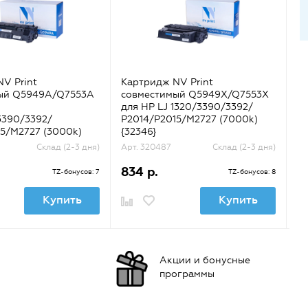
V Print
Картридж NV Print
Ка
ый Q5949A/Q7553A
совместимый Q5949X/Q7553X
с
для HP LJ 1320/3390/3392/
LJ
3390/3392/
P2014/P2015/M2727 (7000k)
(ч
5/M2727 (3000k)
{32346}
Склад (2-3 дня)
Арт. 320487
Склад (2-3 дня)
Ар
834 р.
2
TZ-бонусов: 7
TZ-бонусов: 8
Купить
Купить
Акции и бонусные
программы