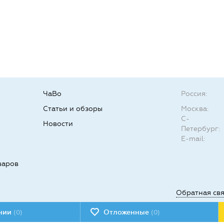
ЧаВо
Россия:
Статьи и обзоры
Москва:
С-
Новости
Петербург:
E-mail:
варов
Обратная св
ении
Отложенные
(0)
(0)