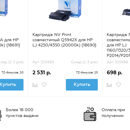
Картридж NV Print
Картридж N
A для HP
совместимый Q5942X для HP
совместим
k) {18691}
LJ 4250/4350 (20000k) {18690}
для HP LJ
1160/1320/
P2014/P201
{31564}
клад (2-3 дня)
Арт. 320489
Склад (2-3 дня)
Арт. 320488
2 531 р.
698 р.
TZ-бонусов: 20
TZ-бонусов: 25
Купить
Купить
Более 18 000
Оплата при
пунктов выдачи
получении