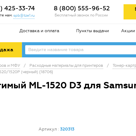
2) 425-33-74
8 (800) 555-96-52
те нам:
Бесплатный звонок по России
spb@tze1.ru
Доставка и оплата
Пункты выдачи
Акции
одажа
еров и МФУ
/
Расходные материалы для принтеров
/
Тонер-карт
20/1520P (черный) {18706}
тимый ML-1520 D3 для Samsu
Артикул
:
320313