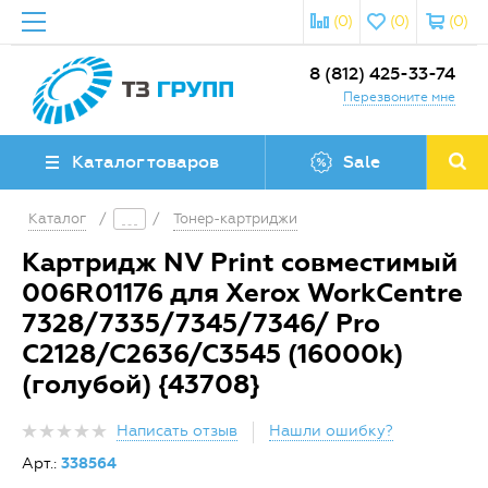
(0)
(0)
(0)
8 (812) 425-33-74
Перезвоните мне
Каталог товаров
Sale
Каталог
/
/
Тонер-картриджи
Картридж NV Print совместимый
006R01176 для Xerox WorkCentre
7328/7335/7345/7346/ Pro
C2128/C2636/C3545 (16000k)
(голубой) {43708}
Написать отзыв
Нашли ошибку?
Арт.:
338564