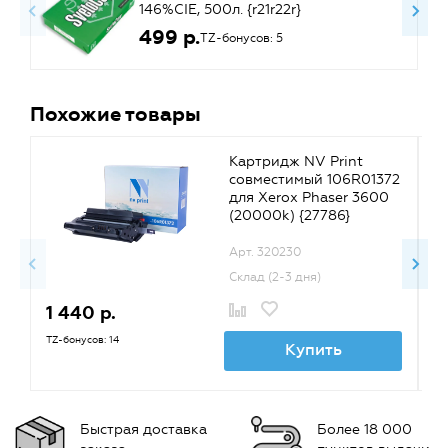
146%CIE, 500л. {r21r22r}
499 р.
TZ-бонусов: 5
Похожие товары
Картридж NV Print
совместимый 106R01372
для Xerox Phaser 3600
(20000k) {27786}
Арт. 320230
Склад (2-3 дня)
1 440 р.
1
TZ-бонусов: 14
TZ
Купить
Быстрая доставка
Более 18 000