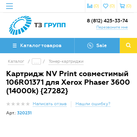
(0)
(0)
(0)
8 (812) 425-33-74
Перезвоните мне
Каталог товаров
Sale
Каталог
/
/
Тонер-картриджи
Картридж NV Print совместимый
106R01371 для Xerox Phaser 3600
(14000k) {27282}
Написать отзыв
Нашли ошибку?
Арт.:
320231