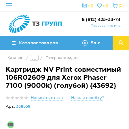
(0)
(0)
(0)
8 (812) 425-33-74
Перезвоните мне
Каталог товаров
Sale
Каталог
/
/
Тонер-картриджи
Картридж NV Print совместимый
106R02609 для Xerox Phaser
7100 (9000k) (голубой) {43692}
Написать отзыв
Нашли ошибку?
Арт.:
338559