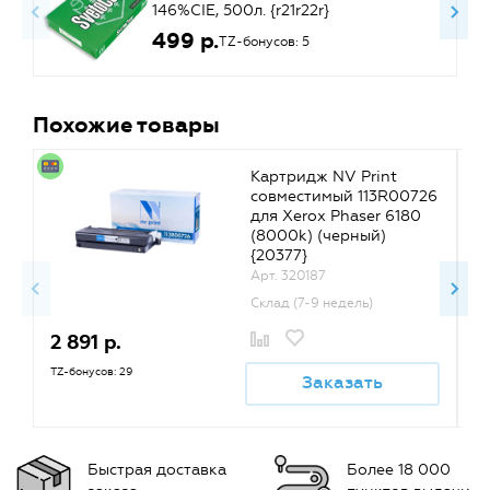
146%CIE, 500л. {r21r22r}
499 р.
TZ-бонусов: 5
Похожие товары
Картридж NV Print
совместимый 113R00726
для Xerox Phaser 6180
(8000k) (черный)
{20377}
Арт. 320187
Склад (7-9 недель)
2 891 р.
2
TZ-бонусов: 29
TZ
Заказать
Быстрая доставка
Более 18 000