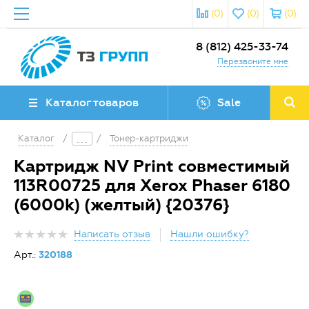
(0)
(0)
(0)
8 (812) 425-33-74
Перезвоните мне
Каталог товаров
Sale
Каталог
/
/
Тонер-картриджи
Картридж NV Print совместимый
113R00725 для Xerox Phaser 6180
(6000k) (желтый) {20376}
Написать отзыв
Нашли ошибку?
Арт.:
320188