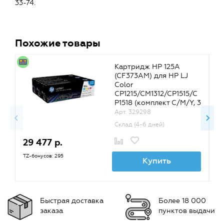
33-74.
Похожие товары
Картридж HP 125A
(CF373AM) для HP LJ
Color
CP1215/CM1312/CP1515/C
P1518 (комплект C/M/Y, 3
x 1400k)
Арт. 329298
Склад (4-6 дней)
29 477 р.
2
TZ-бонусов: 295
TZ
Купить
Быстрая доставка
Более 18 000
заказа
пунктов выдачи