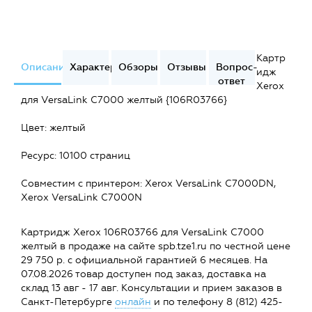
Картр
Описание
Характеристики
Обзоры
Отзывы
Вопрос-
идж
ответ
Xerox
для VersaLink C7000 желтый {106R03766}
Цвет: желтый
Ресурс: 10100 страниц
Совместим с принтером: Xerox VersaLink C7000DN,
Xerox VersaLink C7000N
Картридж Xerox 106R03766 для VersaLink C7000
желтый в продаже на сайте spb.tze1.ru по честной цене
29 750 р. с официальной гарантией 6 месяцев. На
07.08.2026 товар доступен под заказ, доставка на
склад 13 авг - 17 авг. Консультации и прием заказов в
Санкт-Петербурге
онлайн
и по телефону 8 (812) 425-