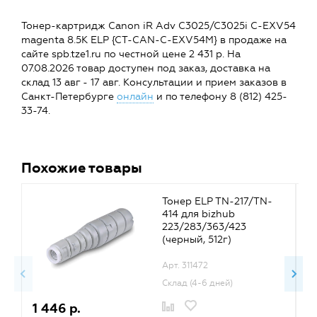
Тонер-картридж Canon iR Adv C3025/C3025i C-EXV54
magenta 8.5K ELP {CT-CAN-C-EXV54M} в продаже на
сайте spb.tze1.ru по честной цене 2 431 р. На
07.08.2026 товар доступен под заказ, доставка на
склад 13 авг - 17 авг. Консультации и прием заказов в
Санкт-Петербурге
онлайн
и по телефону 8 (812) 425-
33-74.
Похожие товары
Тонер ELP TN-217/TN-
414 для bizhub
223/283/363/423
(черный, 512г)
Арт. 311472
Склад (4-6 дней)
1 446 р.
1