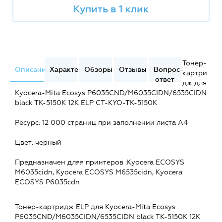
Купить в 1 клик
Тонер-
Описание
Характеристики
Обзоры
Отзывы
Вопрос-
картри
ответ
дж для
Kyocera-Mita Ecosys P6035CND/M6035CIDN/6535CIDN
black TK-5150K 12K ELP CT-KYO-TK-5150K
Ресурс: 12 000 страниц при заполнении листа А4
Цвет: черный
Предназначен дляя принтеров :Kyocera ECOSYS
M6035cidn, Kyocera ECOSYS M6535cidn, Kyocera
ECOSYS P6035cdn
Тонер-картридж ELP для Kyocera-Mita Ecosys
P6035CND/M6035CIDN/6535CIDN black TK-5150K 12K