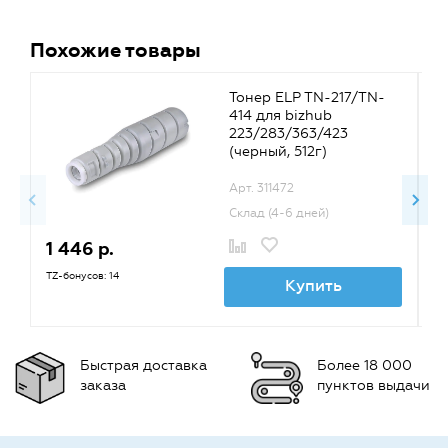
Похожие товары
Тонер ELP TN-217/TN-
414 для bizhub
223/283/363/423
(черный, 512г)
Арт. 311472
Склад (4-6 дней)
1 446 р.
1
TZ-бонусов: 14
TZ
Купить
Быстрая доставка
Более 18 000
заказа
пунктов выдачи