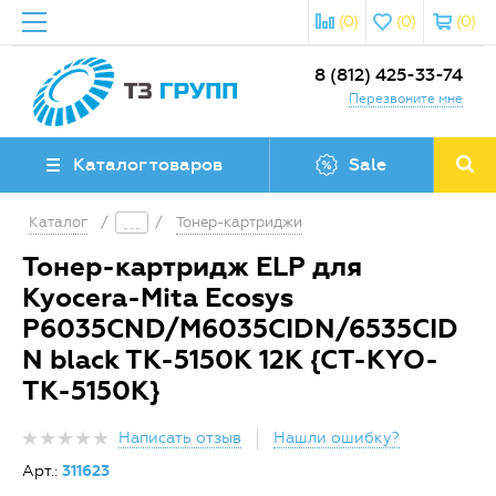
(0)
(0)
(0)
8 (812) 425-33-74
Перезвоните мне
Каталог товаров
Sale
Каталог
/
/
Тонер-картриджи
Тонер-картридж ELP для
Kyocera-Mita Ecosys
P6035CND/M6035CIDN/6535CID
N black TK-5150K 12K {CT-KYO-
TK-5150K}
Написать отзыв
Нашли ошибку?
Арт.:
311623