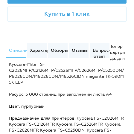
Купить в 1 клик
Тонер-
Описание
Характеристики
Обзоры
Отзывы
Вопрос-
картри
ответ
дж для
Kyocera-Mita FS-
C2026MFP/C2126MFP/C2526MFP/C2626MFP/C5250DN/
P6026CDN/M6026CDN/M6526CIDN magenta TK-590M
5K ELP
Ресурс: 5 000 страниц при заполнении листа А4
Цвет: пурпурный
Предназначен дляя принтеров: Kyocera FS-C2026MFP,
Kyocera FS-C2126MFP, Kyocera FS-C2526MFP, Kyocera
FS-C2626MFP, Kyocera FS-C5250DN, Kyocera FS-