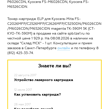
P6026CDN, Kyocera FS-M6026CDN, Kyocera FS-
M6526CIDN.
Тонер-картридж ELP для Kyocera-Mita FS-
C2026MFP/C2526MFP/C2626MFP/C5250DN/P6026CDN
/M6026CDN/M6526CIDN magenta TK-590M 5K {CT-
KYO-TK-590M} в продаже на сайте spb.tze1.ru по
честной цене 1 929 р. На 08.08.2026 в наличии на
складе "Склад МСК" - 1 шт. Консультации и прием
заказов в Санкт-Петербурге
онлайн
и по телефону 8
(812) 425-33-74.
Знаете ли вы?
22 августа 2017
Устройство лазерного картриджа
12 июля 2017
Как установить картридж?
26 мая 2017