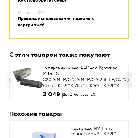
Как подобрать тонер?
14 апреля 2017
Правила использования лазерных
картриджей
С этим товаром также покупают
Тонер-картридж ELP для Kyocera-
Mita FS-
C2026MFP/C2526MFP/C2626MFP/C5250DN
black TK-590K 7K {CT-KYO-TK-590K}
2 049 р.
TZ-бонусов: 20
Похожие товары
Картридж NV Print
совместимый TK-590