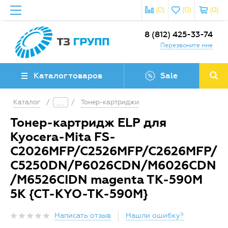
(0)
(0)
(0)
8 (812) 425-33-74
Перезвоните мне
Каталог товаров
Sale
Каталог
/
/
Тонер-картриджи
Тонер-картридж ELP для
Kyocera-Mita FS-
C2026MFP/C2526MFP/C2626MFP/
C5250DN/P6026CDN/M6026CDN
/M6526CIDN magenta TK-590M
5K {CT-KYO-TK-590M}
Написать отзыв
Нашли ошибку?