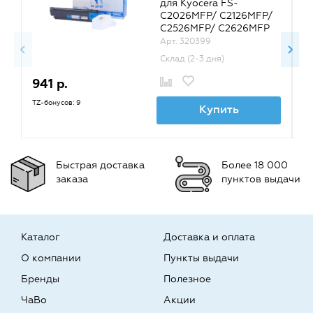
для Kyocera FS-
C2026MFP/ C2126MFP/
C2526MFP/ C2626MFP
(черный) {32347}
Арт. 320399
Склад (2-3 дня)
941 р.
9
TZ-бонусов: 9
TZ
Купить
Быстрая доставка
Более 18 000
заказа
пунктов выдачи
Каталог
Доставка и оплата
О компании
Пункты выдачи
Бренды
Полезное
ЧаВо
Акции