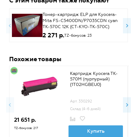
С этим товаром также покупают
Тонер-картридж ELP для Kyocera-
Mita FS-C5400DN/P7035CDN cyan
TK-570C 12K {CT-KYO-TK-570C}
2 271 р.
TZ-бонусов: 23
Похожие товары
Картридж Kyocera TK-
570M (пурпурный)
{1T02HGBEU0}
Арт. 330292
Склад (4-6 дней)
21 651 р.
1
TZ-бонусов: 217
TZ
Купить