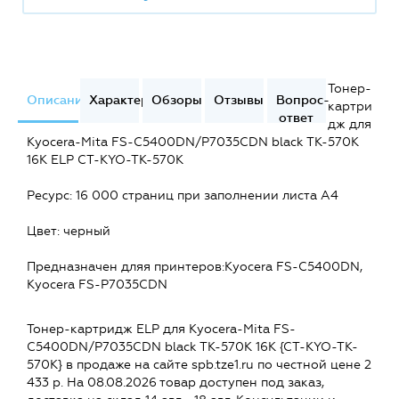
Тонер-
Описание
Характеристики
Обзоры
Отзывы
Вопрос-
картри
ответ
дж для
Kyocera-Mita FS-C5400DN/P7035CDN black TK-570K
16K ELP CT-KYO-TK-570K
Ресурс: 16 000 страниц при заполнении листа А4
Цвет: черный
Предназначен дляя принтеров:Kyocera FS-C5400DN,
Kyocera FS-P7035CDN
Тонер-картридж ELP для Kyocera-Mita FS-
C5400DN/P7035CDN black TK-570K 16K {CT-KYO-TK-
570K} в продаже на сайте spb.tze1.ru по честной цене 2
433 р. На 08.08.2026 товар доступен под заказ,