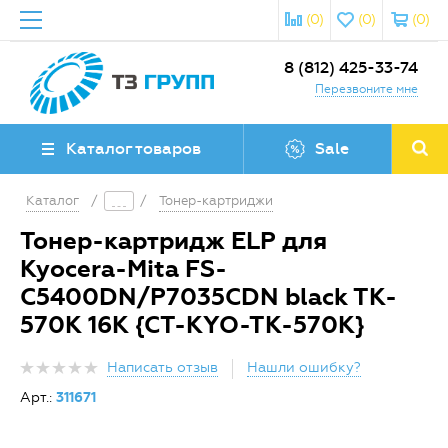
(0)
(0)
(0)
8 (812) 425-33-74
Перезвоните мне
Каталог товаров
Sale
Каталог
/
/
Тонер-картриджи
Тонер-картридж ELP для
Kyocera-Mita FS-
C5400DN/P7035CDN black TK-
570K 16K {CT-KYO-TK-570K}
Написать отзыв
Нашли ошибку?
Арт.:
311671