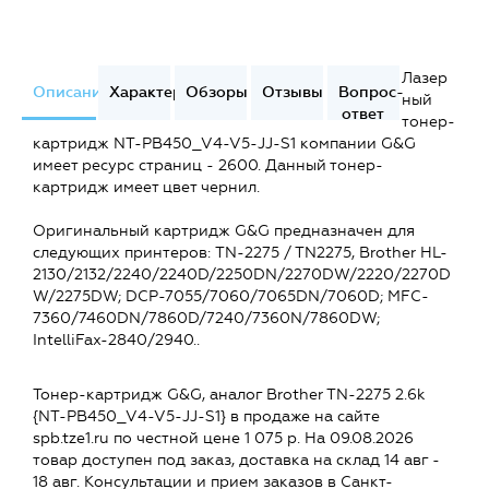
Лазер
Описание
Характеристики
Обзоры
Отзывы
Вопрос-
ный
ответ
тонер-
картридж NT-PB450_V4-V5-JJ-S1 компании G&G
имеет ресурс страниц - 2600. Данный тонер-
картридж имеет цвет чернил.
Оригинальный картридж G&G предназначен для
следующих принтеров: TN-2275 / TN2275, Brother HL-
2130/2132/2240/2240D/2250DN/2270DW/2220/2270D
W/2275DW; DCP-7055/7060/7065DN/7060D; MFC-
7360/7460DN/7860D/7240/7360N/7860DW;
IntelliFax-2840/2940..
Тонер-картридж G&G, аналог Brother TN-2275 2.6k
{NT-PB450_V4-V5-JJ-S1} в продаже на сайте
spb.tze1.ru по честной цене 1 075 р. На 09.08.2026
товар доступен под заказ, доставка на склад 14 авг -
18 авг. Консультации и прием заказов в Санкт-