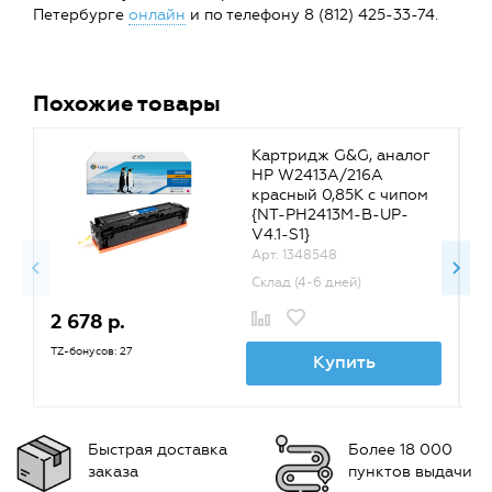
Петербурге
онлайн
и по телефону 8 (812) 425-33-74.
Похожие товары
Картридж G&G, аналог
HP W2413A/216A
красный 0,85K с чипом
{NT-PH2413M-B-UP-
V4.1-S1}
Арт. 1348548
Склад (4-6 дней)
2 678 р.
2
TZ-бонусов: 27
TZ
Купить
Быстрая доставка
Более 18 000
заказа
пунктов выдачи