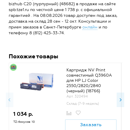
bizhub C20 (пурпурный) {48682} в продаже на сайте
spb.tze1.ru по честной цене 1 738 р. с официальной
гарантией . На 08.08.2026 товар доступен под заказ,
доставка на склад 28 сен - 12 окт. Консультации и
прием заказов в Санкт-Петербурге
онлайн
и по
телефону 8 (812) 425-33-74.
Похожие товары
Картридж NV Print
совместимый Q3960A
для HP LJ Color
2550/2820/2840
(черный) {18766}
Арт. 320494
Склад (7-9 недель)
1 034 р.
1
TZ-бонусов: 10
TZ
Заказать