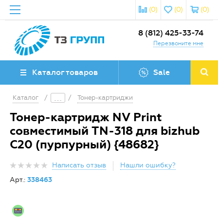
(0)
(0)
(0)
8 (812) 425-33-74
Перезвоните мне
Каталог товаров
Sale
Каталог
/
/
Тонер-картриджи
Тонер-картридж NV Print
совместимый TN-318 для bizhub
C20 (пурпурный) {48682}
Написать отзыв
Нашли ошибку?
Арт.:
338463