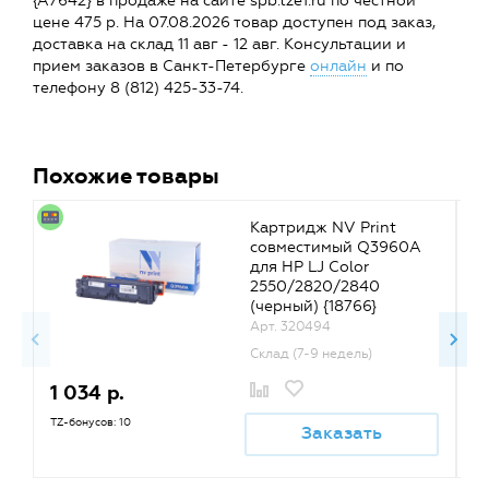
{A7642} в продаже на сайте spb.tze1.ru по честной
цене 475 р. На 07.08.2026 товар доступен под заказ,
доставка на склад 11 авг - 12 авг. Консультации и
прием заказов в Санкт-Петербурге
онлайн
и по
телефону 8 (812) 425-33-74.
Похожие товары
Картридж NV Print
совместимый Q3960A
для HP LJ Color
2550/2820/2840
(черный) {18766}
Арт. 320494
Склад (7-9 недель)
1 034 р.
1
TZ-бонусов: 10
TZ
Заказать