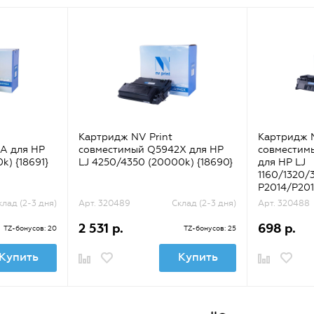
Картридж NV Print
Картридж N
A для HP
совместимый Q5942X для HP
совместим
k) {18691}
LJ 4250/4350 (20000k) {18690}
для HP LJ
1160/1320/
P2014/P201
{31564}
клад (2-3 дня)
Арт. 320489
Склад (2-3 дня)
Арт. 320488
2 531 р.
698 р.
TZ-бонусов: 20
TZ-бонусов: 25
Купить
Купить