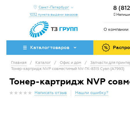
8 (81
Санкт-Петербург
1032 пункта выдачи заказов
Напиши
О компании
Каталог товаров
Распр
Главная
/
Каталог
/
Офис и дом
/
Запчасти для принт
Тонер-картридж NVP совместимый NV-TK-8315 Cyan {A7993}
Тонер-картридж NVP совме
Написать отзыв
Нашли ошибку?