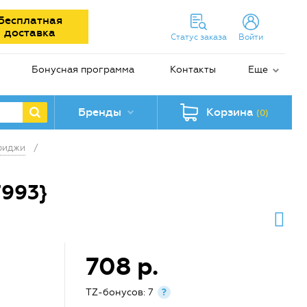
Бесплатная
доставка
Статус заказа
Войти
Бонусная программа
Контакты
Еще
Бренды
Корзина
(0)
риджи
/
993}
708 р.
TZ-бонусов: 7
?