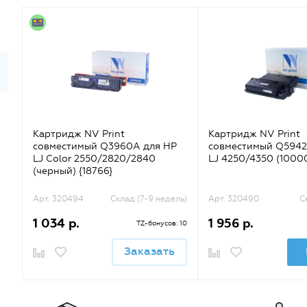
Картридж NV Print
Картридж NV Print
совместимый Q3960A для HP
совместимый Q5942
LJ Color 2550/2820/2840
LJ 4250/4350 (10000
(черный) {18766}
Арт. 320494
Склад (7-9 недель)
Арт. 320490
С
1 034 р.
1 956 р.
TZ-бонусов: 10
Заказать