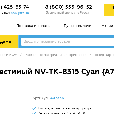
2) 425-33-74
8 (800) 555-96-52
те нам:
Бесплатный звонок по России
spb@tze1.ru
Доставка и оплата
Пункты выдачи
Акции
одажа
еров и МФУ
/
Расходные материалы для принтеров
/
Тонер-карт
стимый NV-TK-8315 Cyan {A7
Артикул
:
407366
Тип изделия: тонер-картридж
Ресурс изделия (стр): 6000