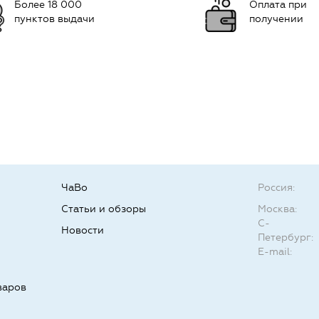
Более 18 000
Оплата при
пунктов выдачи
получении
ЧаВо
Россия:
Статьи и обзоры
Москва:
С-
Новости
Петербург:
E-mail:
варов