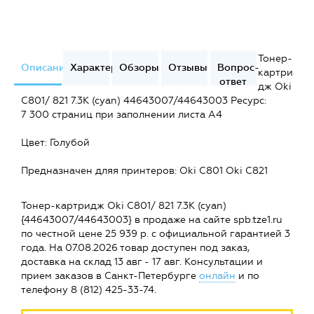
Тонер-
Описание
Характеристики
Обзоры
Отзывы
Вопрос-
картри
ответ
дж Oki
C801/ 821 7.3K (cyan) 44643007/44643003 Ресурс:
7 300 страниц при заполнении листа А4
Цвет: Голубой
Предназначен дляя принтеров: Oki C801 Oki C821
Тонер-картридж Oki C801/ 821 7.3K (cyan)
{44643007/44643003} в продаже на сайте spb.tze1.ru
по честной цене 25 939 р. с официальной гарантией 3
года. На 07.08.2026 товар доступен под заказ,
доставка на склад 13 авг - 17 авг. Консультации и
прием заказов в Санкт-Петербурге
онлайн
и по
телефону 8 (812) 425-33-74.