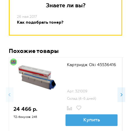
Знаете ли вы?
26 мая 2017
Как подобрать тонер?
Похожие товары
Картридж Oki 45536416
Арт. 321009
Склад (4-6 дней)
24 466 р.
2
TZ-бонусов: 245
TZ
Купить