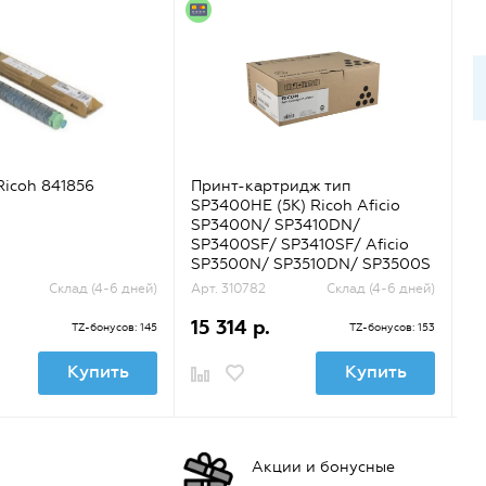
icoh 841856
Принт-картридж тип
То
SP3400HE (5K) Ricoh Aficio
C4
SP3400N/ SP3410DN/
SP3400SF/ SP3410SF/ Aficio
SP3500N/ SP3510DN/ SP3500S
{407648}
Склад (4-6 дней)
Арт. 310782
Склад (4-6 дней)
Ар
15 314 р.
1
TZ-бонусов: 145
TZ-бонусов: 153
Купить
Купить
Акции и бонусные