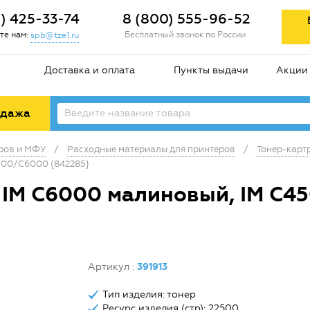
2) 425-33-74
8 (800) 555-96-52
те нам:
Бесплатный звонок по России
spb@tze1.ru
Доставка и оплата
Пункты выдачи
Акции
одажа
еров и МФУ
/
Расходные материалы для принтеров
/
Тонер-карт
500/C6000 {842285}
 IM C6000 малиновый, IM C4
Артикул
:
391913
Тип изделия: тонер
Ресурс изделия (стр): 22500