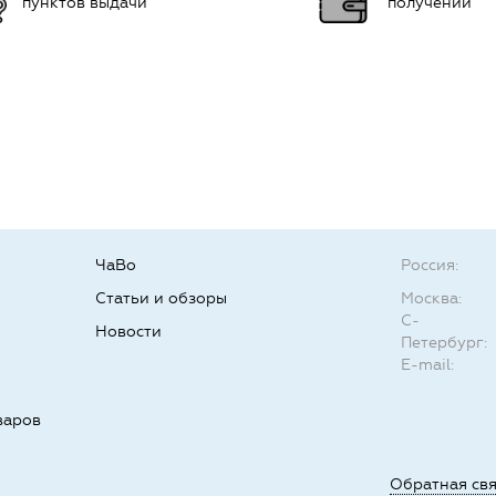
пунктов выдачи
получении
ЧаВо
Россия:
Статьи и обзоры
Москва:
С-
Новости
Петербург:
E-mail:
варов
Обратная св