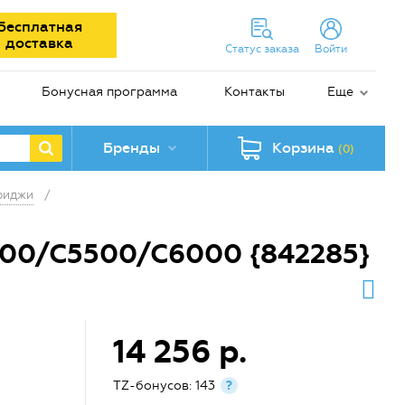
Бесплатная
доставка
Статус заказа
Войти
Бонусная программа
Контакты
Еще
Бренды
Корзина
(0)
риджи
/
500/C5500/C6000 {842285}
14 256 р.
TZ-бонусов: 143
?