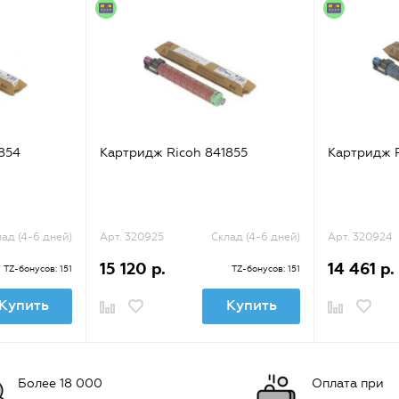
854
Картридж Ricoh 841855
Картридж R
ад (4-6 дней)
Арт. 320925
Склад (4-6 дней)
Арт. 320924
15 120 р.
14 461 р.
TZ-бонусов: 151
TZ-бонусов: 151
Купить
Купить
Более 18 000
Оплата при