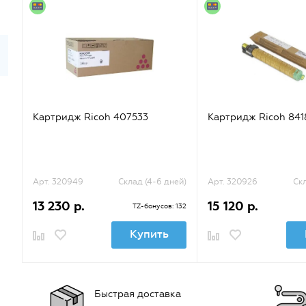
Картридж Ricoh 407533
Картридж Ricoh 841
Арт. 320949
Склад (4-6 дней)
Арт. 320926
Скл
13 230 р.
15 120 р.
TZ-бонусов: 132
Купить
Быстрая доставка