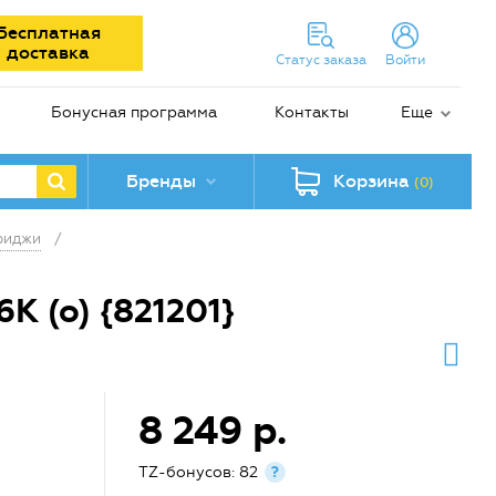
Бесплатная
доставка
Статус заказа
Войти
Бонусная программа
Контакты
Еще
Бренды
Корзина
(0)
риджи
/
K (o) {821201}
8 249 р.
TZ-бонусов: 82
?