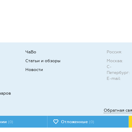
ЧаВо
Россия:
Статьи и обзоры
Москва:
С-
Новости
Петербург:
E-mail:
варов
Обратная св
ении
Отложенные
(0)
(0)