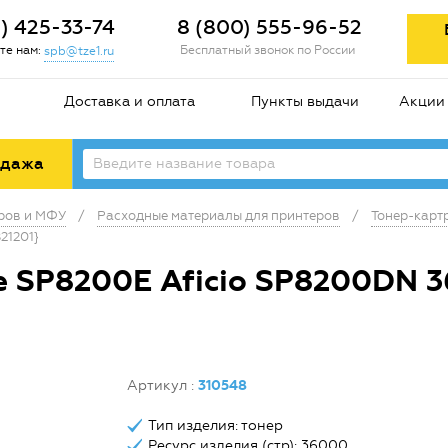
2) 425-33-74
8 (800) 555-96-52
те нам:
Бесплатный звонок по России
spb@tze1.ru
Доставка и оплата
Пункты выдачи
Акции
одажа
еров и МФУ
/
Расходные материалы для принтеров
/
Тонер-карт
21201}
 SP8200E Aficio SP8200DN 36
Артикул
:
310548
Тип изделия: тонер
Ресурс изделия (стр): 36000