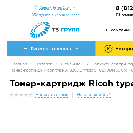
8 (81
Санкт-Петербург
1052 пункта выдачи заказов
Напиши
О компании
Каталог товаров
Распр
Главная
/
Каталог
/
Офис и дом
/
Запчасти для принт
Тонер-картридж Ricoh tуре SP8200E Aficio SP8200DN 36K (o) {8
Тонер-картридж Ricoh tуре
Написать отзыв
Нашли ошибку?