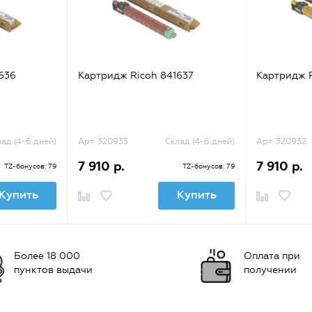
636
Картридж Ricoh 841637
Картридж R
ад (4-6 дней)
Арт. 320933
Склад (4-6 дней)
Арт. 320932
7 910 р.
7 910 р.
TZ-бонусов: 79
TZ-бонусов: 79
Купить
Купить
Более 18 000
Оплата при
пунктов выдачи
получении