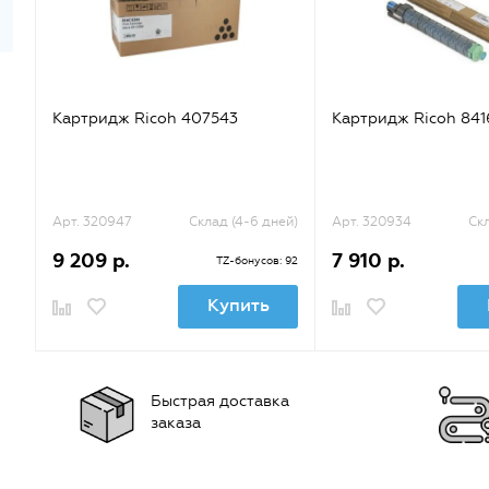
Картридж Ricoh 407543
Картридж Ricoh 841
Арт. 320947
Склад (4-6 дней)
Арт. 320934
Скл
9 209 р.
7 910 р.
TZ-бонусов: 92
Купить
Быстрая доставка
заказа