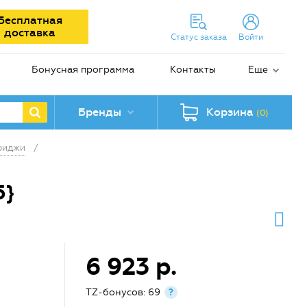
Бесплатная
доставка
Статус заказа
Войти
Бонусная программа
Контакты
Еще
Бренды
Корзина
(0)
риджи
/
5}
6 923 р.
TZ-бонусов: 69
?