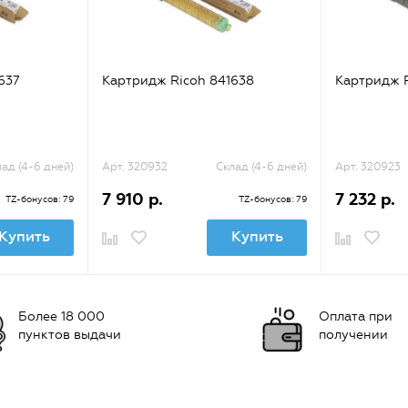
637
Картридж Ricoh 841638
Картридж R
ад (4-6 дней)
Арт. 320932
Склад (4-6 дней)
Арт. 320923
7 910 р.
7 232 р.
TZ-бонусов: 79
TZ-бонусов: 79
Купить
Купить
Более 18 000
Оплата при
пунктов выдачи
получении