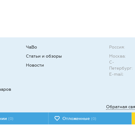
ЧаВо
Россия:
Статьи и обзоры
Москва:
С-
Новости
Петербург:
E-mail:
варов
Обратная св
ении
Отложенные
(0)
(0)