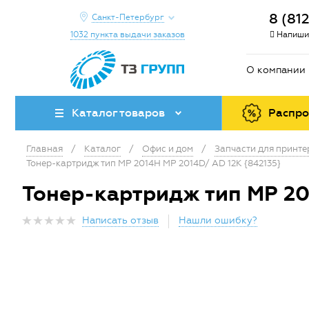
8 (81
Санкт-Петербург
1032 пункта выдачи заказов
Напиши
О компании
Каталог товаров
Распр
Главная
/
Каталог
/
Офис и дом
/
Запчасти для принт
Тонер-картридж тип MP 2014H MP 2014D/ AD 12K {842135}
Тонер-картридж тип MP 20
Написать отзыв
Нашли ошибку?