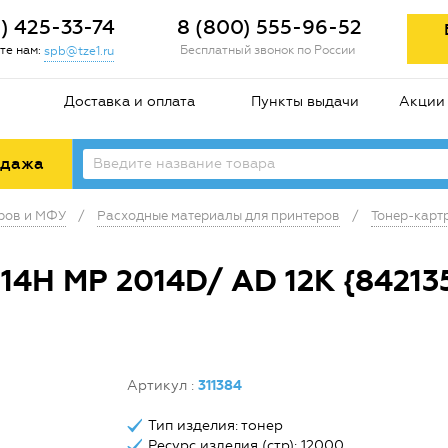
2) 425-33-74
8 (800) 555-96-52
те нам:
Бесплатный звонок по России
spb@tze1.ru
Доставка и оплата
Пункты выдачи
Акции
одажа
еров и МФУ
/
Расходные материалы для принтеров
/
Тонер-карт
14H MP 2014D/ AD 12K {84213
Артикул
:
311384
Тип изделия: тонер
Ресурс изделия (стр): 12000