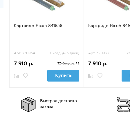
Картридж Ricoh 841636
Картридж Ricoh 841
Арт. 320934
Склад (4-6 дней)
Арт. 320933
Скл
7 910 р.
7 910 р.
TZ-бонусов: 79
Купить
Быстрая доставка
заказа