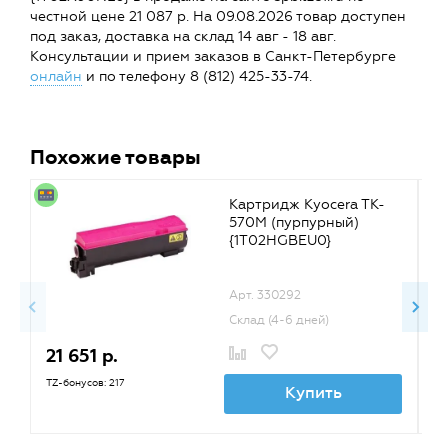
честной цене 21 087 р. На 09.08.2026 товар доступен
под заказ, доставка на склад 14 авг - 18 авг.
Консультации и прием заказов в Санкт-Петербурге
онлайн
и по телефону 8 (812) 425-33-74.
Похожие товары
Картридж Kyocera TK-
570M (пурпурный)
{1T02HGBEU0}
Арт. 330292
Склад (4-6 дней)
21 651 р.
2
TZ-бонусов: 217
TZ
Купить