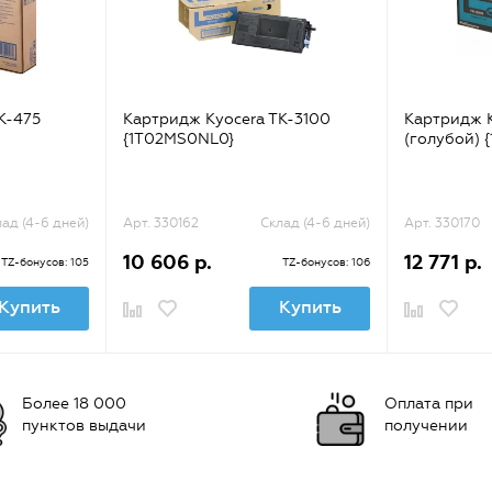
K-475
Картридж Kyocera TK-3100
Картридж 
{1T02MS0NL0}
(голубой) 
ад (4-6 дней)
Арт. 330162
Склад (4-6 дней)
Арт. 330170
10 606 р.
12 771 р.
TZ-бонусов: 105
TZ-бонусов: 106
Купить
Купить
Более 18 000
Оплата при
пунктов выдачи
получении