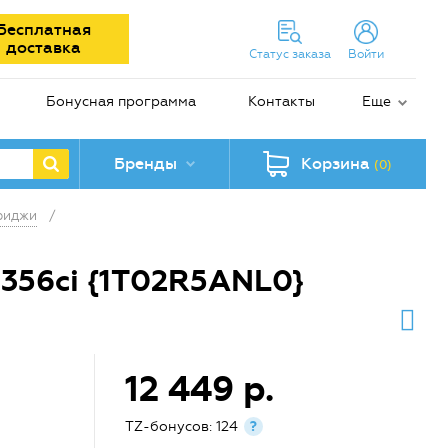
Бесплатная
доставка
Статус заказа
Войти
Бонусная программа
Контакты
Еще
Бренды
Корзина
(0)
риджи
/
 356ci {1T02R5ANL0}
12 449 р.
TZ-бонусов: 124
?