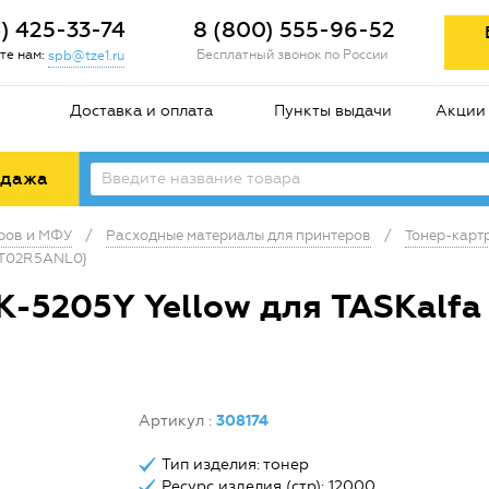
2) 425-33-74
8 (800) 555-96-52
те нам:
Бесплатный звонок по России
spb@tze1.ru
Доставка и оплата
Пункты выдачи
Акции
одажа
еров и МФУ
/
Расходные материалы для принтеров
/
Тонер-карт
{1T02R5ANL0}
K-5205Y Yellow для TASKalfa
Артикул
:
308174
Тип изделия: тонер
Ресурс изделия (стр): 12000