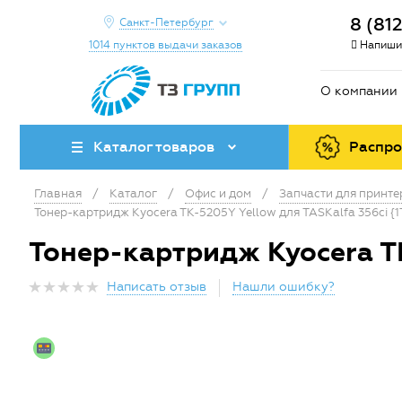
8 (81
Санкт-Петербург
1014 пунктов выдачи заказов
Напиши
О компании
Каталог товаров
Распр
Главная
/
Каталог
/
Офис и дом
/
Запчасти для принт
Тонер-картридж Kyocera TK-5205Y Yellow для TASKalfa 356ci 
Тонер-картридж Kyocera T
Написать отзыв
Нашли ошибку?