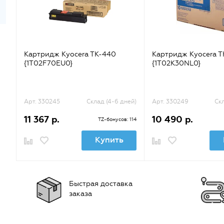
Картридж Kyocera TK-440
Картридж Kyocera T
{1T02F70EU0}
{1T02K30NL0}
Арт. 330245
Склад (4-6 дней)
Арт. 330249
Скл
11 367 р.
10 490 р.
TZ-бонусов: 114
Купить
Быстрая доставка
заказа