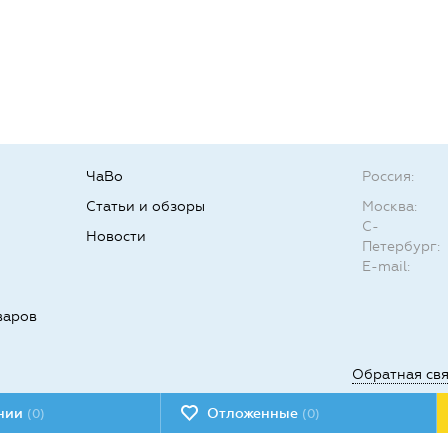
ЧаВо
Россия:
Статьи и обзоры
Москва:
С-
Новости
Петербург:
E-mail:
варов
Обратная св
ении
Отложенные
(0)
(0)