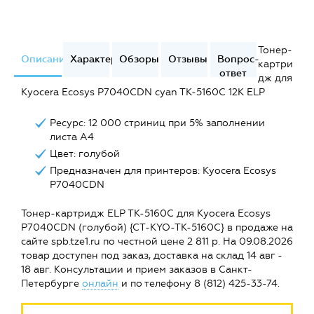
Тонер-
Описание
Характеристики
Обзоры
Отзывы
Вопрос-
картри
ответ
дж для
Kyocera Ecosys P7040CDN cyan TK-5160C 12K ELP
Ресурс: 12 000 стриниц при 5% заполнении
листа А4
Цвет: голубой
Предназначен для принтеров: Kyocera Ecosys
P7040CDN
Тонер-картридж ELP TK-5160C для Kyocera Ecosys
P7040CDN (голубой) {CT-KYO-TK-5160C} в продаже на
сайте spb.tze1.ru по честной цене 2 811 р. На 09.08.2026
товар доступен под заказ, доставка на склад 14 авг -
18 авг. Консультации и прием заказов в Санкт-
Петербурге
онлайн
и по телефону 8 (812) 425-33-74.