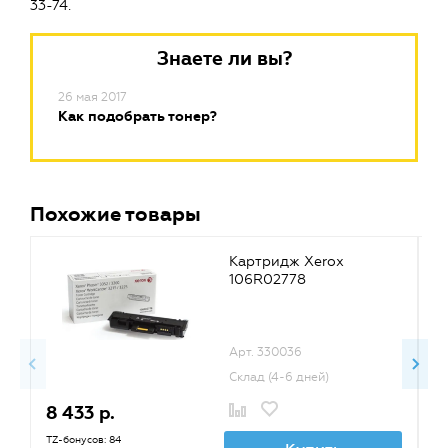
33-74.
Знаете ли вы?
26 мая 2017
Как подобрать тонер?
Похожие товары
Картридж Xerox
106R02778
Арт. 330036
Склад (4-6 дней)
8 433 р.
1
TZ-бонусов: 84
TZ