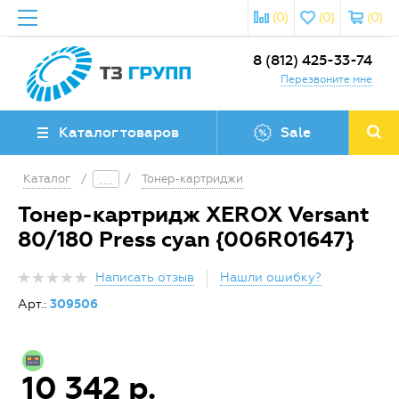
(0)
(0)
(0)
8 (812) 425-33-74
Перезвоните мне
Каталог товаров
Sale
Каталог
/
/
Тонер-картриджи
Тонер-картридж XEROX Versant
80/180 Press cyan {006R01647}
Написать отзыв
Нашли ошибку?
Арт.:
309506
10 342 р.