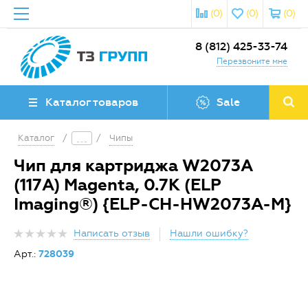
(0)
(0)
(0)
8 (812) 425-33-74
Перезвоните мне
Каталог товаров
Sale
Каталог
/
/
Чипы
Чип для картриджа W2073A
(117A) Magenta, 0.7K (ELP
Imaging®) {ELP-CH-HW2073A-M}
Написать отзыв
Нашли ошибку?
Арт.:
728039