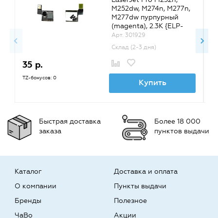
M252dw, M274n, M277n,
M277dw пурпурный
(magenta), 2.3K {ELP-
CH-HCF403X-M}
Арт. 301929
Склад (2-3 дня)
35 р.
3
TZ-бонусов: 0
TZ
Купить
Быстрая доставка
Более 18 000
заказа
пунктов выдачи
Каталог
Доставка и оплата
О компании
Пункты выдачи
Бренды
Полезное
ЧаВо
Акции