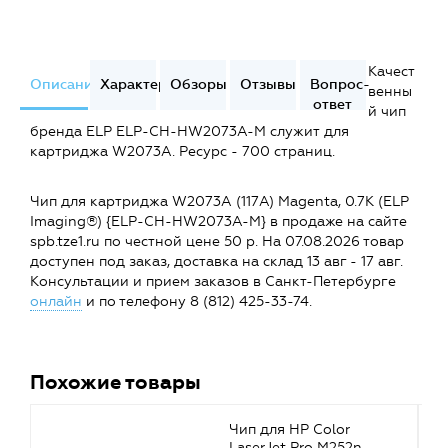
Качест
Описание
Характеристики
Обзоры
Отзывы
Вопрос-
венны
ответ
й чип
бренда ELP ELP-CH-HW2073A-M служит для
картриджа W2073A. Ресурс - 700 страниц.
Чип для картриджа W2073A (117A) Magenta, 0.7K (ELP
Imaging®) {ELP-CH-HW2073A-M} в продаже на сайте
spb.tze1.ru по честной цене 50 р. На 07.08.2026 товар
доступен под заказ, доставка на склад 13 авг - 17 авг.
Консультации и прием заказов в Санкт-Петербурге
онлайн
и по телефону 8 (812) 425-33-74.
Похожие товары
Чип для HP Color
LaserJet Pro M252n,