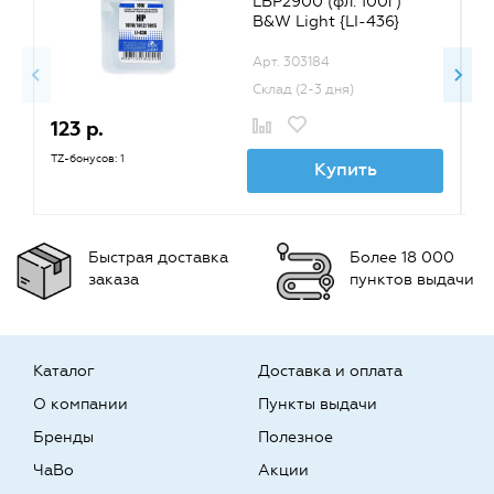
LBP2900 (фл. 100г)
B&W Light {LI-436}
Арт. 303184
Склад (2-3 дня)
123 р.
1
TZ-бонусов: 1
TZ
Купить
Быстрая доставка
Более 18 000
заказа
пунктов выдачи
Каталог
Доставка и оплата
О компании
Пункты выдачи
Бренды
Полезное
ЧаВо
Акции