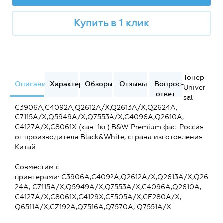
Купить в 1 клик
Тонер
Описание
Характеристики
Обзоры
Отзывы
Вопрос-
Univer
ответ
sal
C3906A,C4092A,Q2612A/X,Q2613A/X,Q2624A,
C7115A/X,Q5949A/X,Q7553A/X,C4096A,Q2610A,
C4127A/X,C8061X (кан. 1кг) B&W Premium фас. Россия
от производителя Black&White, страна изготовления
Китай.
Совместим с
принтерами: C3906A,C4092A,Q2612A/X,Q2613A/X,Q26
24A, C7115A/X,Q5949A/X,Q7553A/X,C4096A,Q2610A,
C4127A/X,C8061X,C4129X,CE505A/X,CF280A/X,
Q6511A/X,CZ192A,Q7516A,Q7570A, Q7551A/X