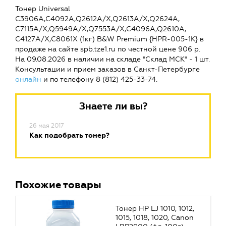
Тонер Universal
C3906A,C4092A,Q2612A/X,Q2613A/X,Q2624A,
C7115A/X,Q5949A/X,Q7553A/X,C4096A,Q2610A,
C4127A/X,C8061X (1кг) B&W Premium {HPR-005-1K} в
продаже на сайте spb.tze1.ru по честной цене 906 р.
На 09.08.2026 в наличии на складе "Склад МСК" - 1 шт.
Консультации и прием заказов в Санкт-Петербурге
онлайн
и по телефону 8 (812) 425-33-74.
Знаете ли вы?
26 мая 2017
Как подобрать тонер?
Похожие товары
Тонер HP LJ 1010, 1012,
1015, 1018, 1020, Canon