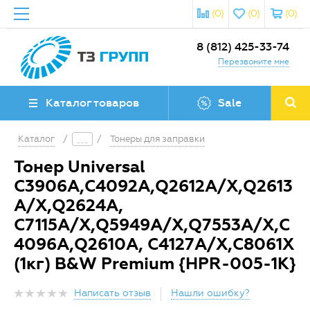
(0)
(0)
(0)
8 (812) 425-33-74
Перезвоните мне
Каталог товаров
Sale
Каталог
/
/
Тонеры для заправки
Тонер Universal
C3906A,C4092A,Q2612A/X,Q2613
A/X,Q2624A,
C7115A/X,Q5949A/X,Q7553A/X,C
4096A,Q2610A, C4127A/X,C8061X
(1кг) B&W Premium {HPR-005-1K}
Написать отзыв
Нашли ошибку?