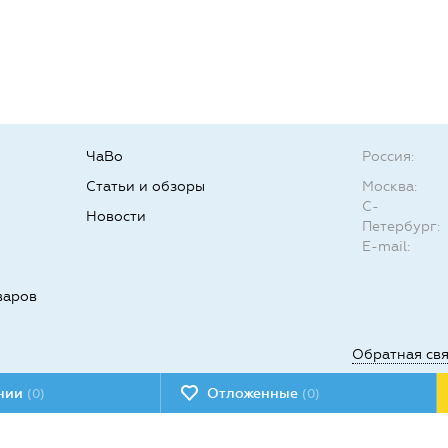
ЧаВо
Россия:
Статьи и обзоры
Москва:
С-
Новости
Петербург:
E-mail:
варов
Обратная св
ении
Отложенные
(0)
(0)