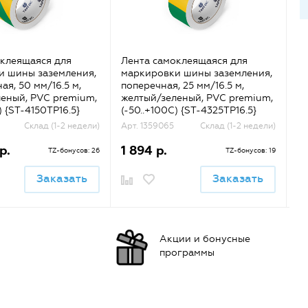
клеящаяся для
Лента самоклеящаяся для
Ле
и шины заземления,
маркировки шины заземления,
м
ая, 50 мм/16.5 м,
поперечная, 25 мм/16.5 м,
ди
еный, PVC premium,
желтый/зеленый, PVC premium,
же
) {ST-4150TP16.5}
(-50..+100С) {ST-4325TP16.5}
(-
Склад (1-2 недели)
Арт. 1359065
Склад (1-2 недели)
Ар
р.
1 894 р.
1
TZ-бонусов: 26
TZ-бонусов: 19
Заказать
Заказать
Акции и бонусные
программы