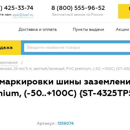
2) 425-33-74
8 (800) 555-96-52
те нам:
Бесплатный звонок по России
spb@tze1.ru
Доставка и оплата
Пункты выдачи
Акции
одажа
земления
/
ная, 25 мм/5 м, желтый/зеленый, PVC premium, (-50..+100С) {ST-432
маркировки шины заземления
um, (-50..+100С) {ST-4325TP
Артикул
:
1359074