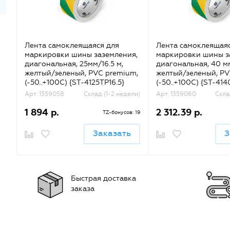
Лента самоклеящаяся для
Лента самоклеящаяс
маркировки шины заземления,
маркировки шины з
диагональная, 25мм/16.5 м,
диагональная, 40 мм
желтый/зеленый, PVC premium,
желтый/зеленый, PV
(-50..+100С) {ST-4125TP16.5}
(-50..+100С) {ST-414
Арт. 1359058
Склад (1-2 недели)
Арт. 1359060
Скла
1 894 р.
2 312.39 р.
TZ-бонусов: 19
Заказать
З
Быстрая доставка
заказа