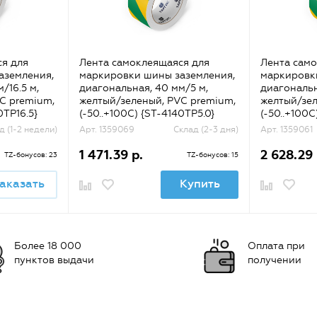
я для
Лента самоклеящаяся для
Лента само
аземления,
маркировки шины заземления,
маркировк
/16.5 м,
диагональная, 40 мм/5 м,
диагональн
C premium,
желтый/зеленый, PVC premium,
желтый/зел
0TP16.5}
(-50..+100С) {ST-4140TP5.0}
(-50..+100С
д (1-2 недели)
Арт. 1359069
Склад (2-3 дня)
Арт. 1359061
1 471.39 р.
2 628.29 
TZ-бонусов: 23
TZ-бонусов: 15
аказать
Купить
Более 18 000
Оплата при
пунктов выдачи
получении