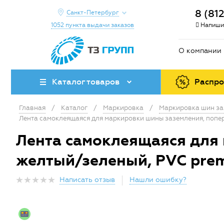
8 (81
Санкт-Петербург
1052 пункта выдачи заказов
Напиши
О компании
Каталог товаров
Распр
Главная
/
Каталог
/
Маркировка
/
Маркировка шин за
Лента самоклеящаяся для маркировки шины заземления, попереч
Лента самоклеящаяся для 
желтый/зеленый, PVC premi
Написать отзыв
Нашли ошибку?