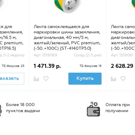
я для
Лента самоклеящаяся для
Лента само
аземления,
маркировки шины заземления,
маркировк
/16.5 м,
диагональная, 40 мм/5 м,
диагональн
C premium,
желтый/зеленый, PVC premium,
желтый/зел
0TP16.5}
(-50..+100С) {ST-4140TP5.0}
(-50..+100С
д (1-2 недели)
Арт. 1359069
Склад (2-3 дня)
Арт. 1359061
1 471.39 р.
2 628.29 
TZ-бонусов: 23
TZ-бонусов: 15
аказать
Купить
Более 18 000
Оплата при
пунктов выдачи
получении