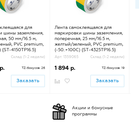
клеящаяся для
Лента самоклеящаяся для
Ле
и шины заземления,
маркировки шины заземления,
м
ая, 50 мм/16.5 м,
поперечная, 25 мм/16.5 м,
ди
еный, PVC premium,
желтый/зеленый, PVC premium,
же
) {ST-4150TP16.5}
(-50..+100С) {ST-4325TP16.5}
(-
Склад (1-2 недели)
Арт. 1359065
Склад (1-2 недели)
Ар
р.
1 894 р.
1
TZ-бонусов: 26
TZ-бонусов: 19
Заказать
Заказать
Акции и бонусные
программы