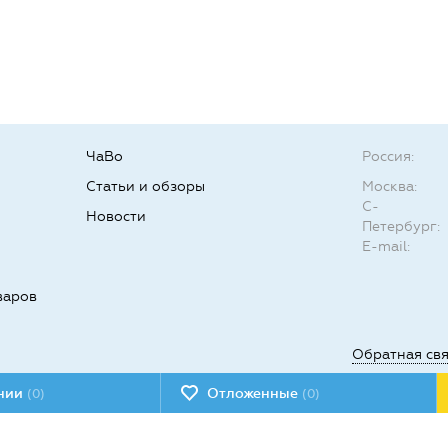
ЧаВо
Россия:
Статьи и обзоры
Москва:
С-
Новости
Петербург:
E-mail:
варов
Обратная св
ении
Отложенные
(0)
(0)