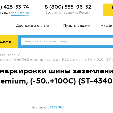
2) 425-33-74
8 (800) 555-96-52
те нам:
Бесплатный звонок по России
spb@tze1.ru
Доставка и оплата
Пункты выдачи
Акции
одажа
земления
/
ная, 40 мм/16.5 м, желтый/зеленый, PVC premium, (-50..+100С) {ST-
маркировки шины заземления
emium, (-50..+100С) {ST-4340
Артикул
:
1359066