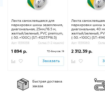
Лента самоклеящаяся для
Лента самоклеящаяс
маркировки шины заземления,
маркировки шины з
диагональная, 25мм/16.5 м,
диагональная, 40 мм
желтый/зеленый, PVC premium,
желтый/зеленый, PV
(-50..+100С) {ST-4125TP16.5}
(-50..+100С) {ST-414
Арт. 1359058
Склад (1-2 недели)
Арт. 1359060
Скла
1 894 р.
2 312.39 р.
TZ-бонусов: 19
Заказать
З
Быстрая доставка
заказа