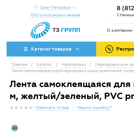
8 (81
Санкт-Петербург
1032 пункта выдачи заказов
Напиши
О компании
Каталог товаров
Распр
Главная
/
Каталог
/
Маркировка
/
Маркировка шин за
Лента самоклеящаяся для маркировки шины заземления, попереч
Лента самоклеящаяся для 
м, желтый/зеленый, PVC pr
Написать отзыв
Нашли ошибку?