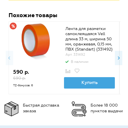
Похожие товары
Лента для разметки
самоклеящаяся Vell
длина 33 м, ширина 50
мм, оранжевая, 0,15 мм,
ПВХ (Standart) {331492}
Арт. 331492
В наличии
590 р.
5
690 р.
6
Купить
TZ-бонусов: 6
TZ
Быстрая доставка
Более 18 000
заказа
пунктов выдачи