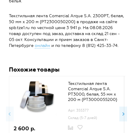
белья.
Текстильная лента Comercial Arque S.A. 2300PT, белая,
50 мм x 200 м {PT2300050200} в продаже на сайте
spb.tze1.ru по честной цене 3 941 р. На 08.08.2026
товар доступен под заказ, доставка на склад 21 сен -
05 окт. Консультации и прием заказов в Санкт-
Петербурге
онлайн
и по телефону 8 (812) 425-33-74.
Похожие товары
Текстильная лента
Comercial Arque S.A.
PT3000, белая, 55 мм x
200 м {PT3000055200}
Арт. 355377
Склад (5-7 дней)
2 600 р.
3