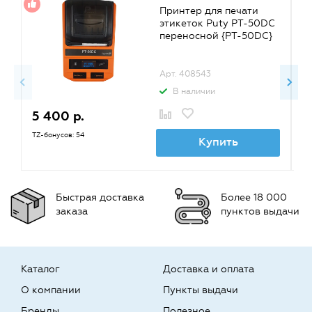
Принтер для печати
этикеток Puty PT-50DC
переносной {PT-50DC}
Арт. 408543
В наличии
5 400 р.
4
TZ-бонусов: 54
TZ
Купить
Быстрая доставка
Более 18 000
заказа
пунктов выдачи
Каталог
Доставка и оплата
О компании
Пункты выдачи
Бренды
Полезное