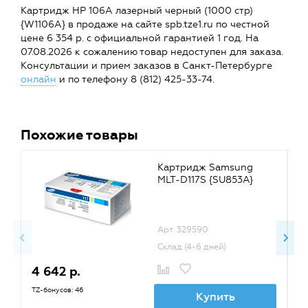
Картридж HP 106A лазерный черный (1000 стр)
{W1106A} в продаже на сайте spb.tze1.ru по честной
цене 6 354 р. с официальной гарантией 1 год. На
07.08.2026 к сожалению товар недоступен для заказа.
Консультации и прием заказов в Санкт-Петербурге
онлайн
и по телефону 8 (812) 425-33-74.
Похожие товары
Картридж Samsung
MLT-D117S {SU853A}
Арт. 329590
Склад (4-6 дней)
4 642 р.
5
TZ-бонусов: 46
TZ
Купить