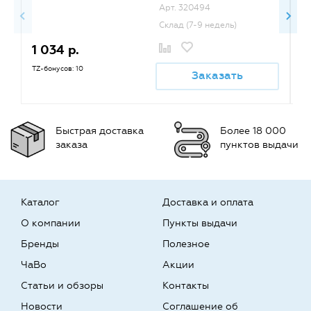
Арт. 320494
Склад (7-9 недель)
1 034 р.
1
TZ-бонусов: 10
TZ
Заказать
Быстрая доставка
Более 18 000
заказа
пунктов выдачи
Каталог
Доставка и оплата
О компании
Пункты выдачи
Бренды
Полезное
ЧаВо
Акции
Статьи и обзоры
Контакты
Новости
Соглашение об