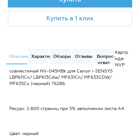
Купить в 1 клик
Картр
Описание
Характеристики
Обзоры
Отзывы
Вопрос-
идж
ответ
NVP
совместимый NV-045HBk для Canon i-SENSYS
LBP611Cn/ LBP613Cdw/ MF631Cn/ MF633CDW/
MF635Cx (черный) 76286.
Ресурс: 2 800 страниц при 5% заполнении листа А4
Цвет: черный