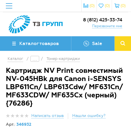
(0)
(0)
(0)
8 (812) 425-33-74
Перезвоните мне
Каталог товаров
Sale
Каталог
/
/
Тонер-картриджи
Картридж NV Print совместимый
NV-045HBk для Canon i-SENSYS
LBP611Cn/ LBP613Cdw/ MF631Cn/
MF633CDW/ MF635Cx (черный)
{76286}
Написать отзыв
Нашли ошибку?
Арт.:
346932