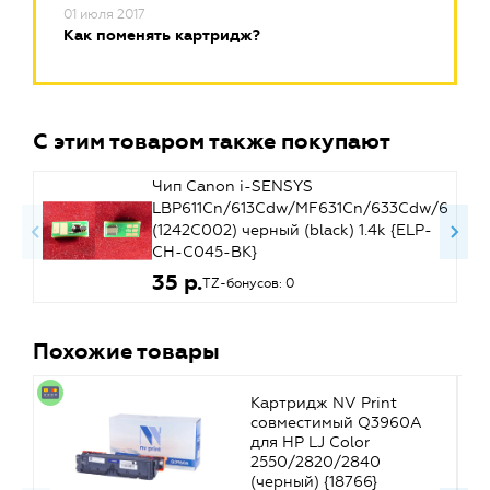
01 июля 2017
Как поменять картридж?
С этим товаром также покупают
Чип Canon i-SENSYS
LBP611Cn/613Cdw/MF631Cn/633Cdw/635Cx
(1242C002) черный (black) 1.4k {ELP-
CH-C045-BK}
35 р.
TZ-бонусов: 0
Похожие товары
Картридж NV Print
совместимый Q3960A
для HP LJ Color
2550/2820/2840
(черный) {18766}