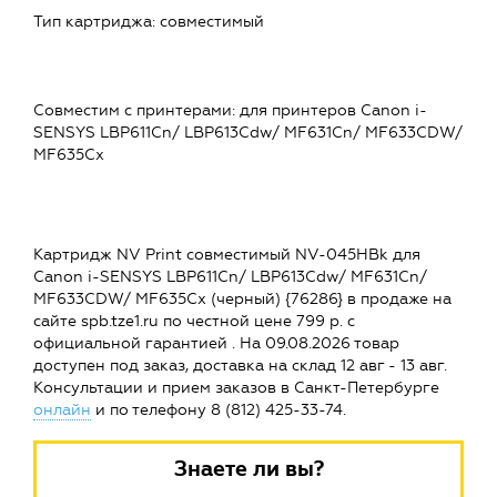
Тип картриджа: совместимый
Совместим c принтерами: для принтеров Canon i-
SENSYS LBP611Cn/ LBP613Cdw/ MF631Cn/ MF633CDW/
MF635Cx
Картридж NV Print совместимый NV-045HBk для
Canon i-SENSYS LBP611Cn/ LBP613Cdw/ MF631Cn/
MF633CDW/ MF635Cx (черный) {76286} в продаже на
сайте spb.tze1.ru по честной цене 799 р. с
официальной гарантией . На 09.08.2026 товар
доступен под заказ, доставка на склад 12 авг - 13 авг.
Консультации и прием заказов в Санкт-Петербурге
онлайн
и по телефону 8 (812) 425-33-74.
Знаете ли вы?