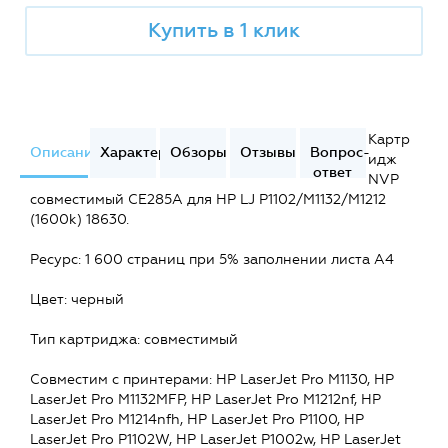
Купить в 1 клик
Картр
Описание
Характеристики
Обзоры
Отзывы
Вопрос-
идж
ответ
NVP
совместимый CE285A для HP LJ P1102/M1132/M1212
(1600k) 18630.
Ресурс: 1 600 страниц при 5% заполнении листа А4
Цвет: черный
Тип картриджа: совместимый
Совместим c принтерами: HP LaserJet Pro M1130, HP
LaserJet Pro M1132MFP, HP LaserJet Pro M1212nf, HP
LaserJet Pro M1214nfh, HP LaserJet Pro P1100, HP
LaserJet Pro P1102W, HP LaserJet P1002w, HP LaserJet