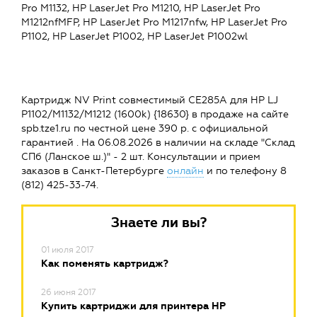
Pro M1132, HP LaserJet Pro M1210, HP LaserJet Pro
M1212nfMFP, HP LaserJet Pro M1217nfw, HP LaserJet Pro
P1102, HP LaserJet P1002, HP LaserJet P1002wl
Картридж NV Print совместимый CE285A для HP LJ
P1102/M1132/M1212 (1600k) {18630} в продаже на сайте
spb.tze1.ru по честной цене 390 р. с официальной
гарантией . На 06.08.2026 в наличии на складе "Склад
СПб (Ланское ш.)" - 2 шт. Консультации и прием
заказов в Санкт-Петербурге
онлайн
и по телефону 8
(812) 425-33-74.
Знаете ли вы?
01 июля 2017
Как поменять картридж?
26 июня 2017
Купить картриджи для принтера HP