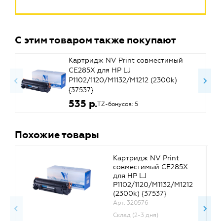
С этим товаром также покупают
Картридж NV Print совместимый
CE285X для HP LJ
P1102/1120/M1132/M1212 (2300k)
{37537}
535 р.
TZ-бонусов: 5
Похожие товары
Картридж NV Print
совместимый CE285X
для HP LJ
P1102/1120/M1132/M1212
(2300k) {37537}
Арт. 320576
Склад (2-3 дня)