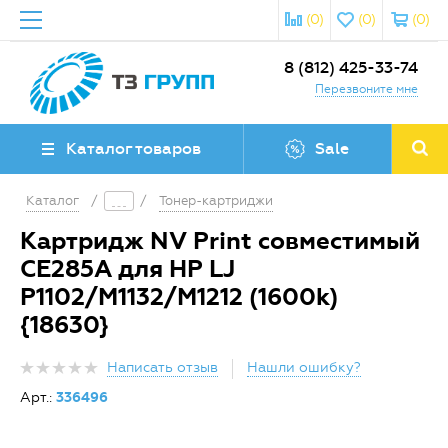
(0)
(0)
(0)
8 (812) 425-33-74
Перезвоните мне
Каталог товаров
Sale
Каталог
/
/
Тонер-картриджи
Картридж NV Print совместимый
CE285A для HP LJ
P1102/M1132/M1212 (1600k)
{18630}
Написать отзыв
Нашли ошибку?
Арт.:
336496