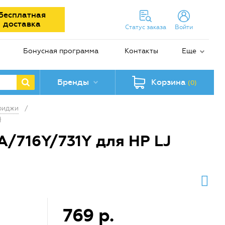
Бесплатная
доставка
Статус заказа
Войти
Бонусная программа
Контакты
Еще
Бренды
Корзина
(0)
риджи
/
}
/716Y/731Y для HP LJ
769 р.