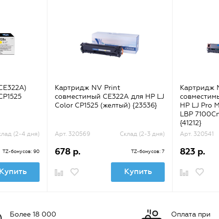
CE322A)
Картридж NV Print
Картридж N
 CP1525
совместимый CE322A для HP LJ
совместимы
Color CP1525 (желтый) {23536}
HP LJ Pro 
LBP 7100Cn
{41212}
клад (2-4 дня)
Арт. 320569
Склад (2-3 дня)
Арт. 320541
678 р.
823 р.
TZ-бонусов: 90
TZ-бонусов: 7
Купить
Купить
Более 18 000
Оплата при