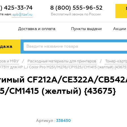
2) 425-33-74
8 (800) 555-96-52
те нам:
Бесплатный звонок по России
spb@tze1.ru
Доставка и оплата
Пункты выдачи
Акции
одажа
еров и МФУ
/
Расходные материалы для принтеров
/
Тонер-карт
31Y для HP LJ Color Pro M251/M276/CP1525/CM1415 (желтый) {43675
тимый CF212A/CE322A/CB542A
5/CM1415 (желтый) {43675}
Артикул
:
338450