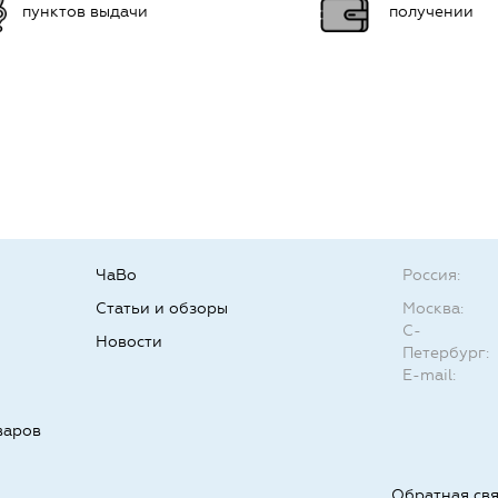
пунктов выдачи
получении
ЧаВо
Россия:
Статьи и обзоры
Москва:
С-
Новости
Петербург:
E-mail:
варов
Обратная св