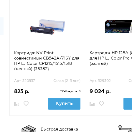
Картридж NV Print
Картридж HP 128A (
совместимый CB542A/716Y для
для HP LJ Color Pro
HP LJ Color CP1215/1515/1518
(желтый)
(желтый) {36382}
Арт. 320537
Склад (2-3 дня)
Арт. 329302
С
823 р.
9 024 р.
TZ-бонусов: 8
Купить
Быстрая доставка