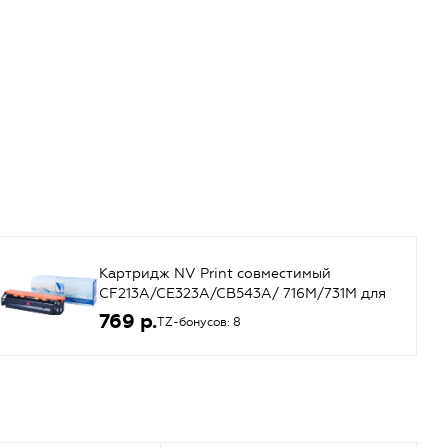
Картридж NV Print совместимый
CF213A/CE323A/CB543A/ 716M/731M для
HP LJ Color Pro M251/M276/CP1525/CM1415
769 р.
TZ-бонусов: 8
(пурпурный) {43676}