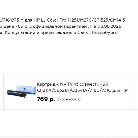
16Y/731Y для HP LJ Color Pro M251/M276/CP1525/CM1415
ной цене 769 р. с официальной гарантией . На 08.08.2026
 авг. Консультации и прием заказов в Санкт-Петербурге
Картридж NV Print совместимый
CF211A/CE321A/CB541A/716C/731C для HP
LJ Color Pro M251/M276/CP1525/CM1415
769 р.
TZ-бонусов: 8
(голубой) {43674}