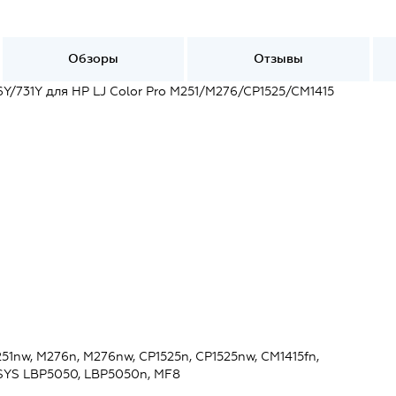
Обзоры
Отзывы
731Y для HP LJ Color Pro M251/M276/CP1525/CM1415
51nw, M276n, M276nw, CP1525n, CP1525nw, CM1415fn,
ENSYS LBP5050, LBP5050n, MF8