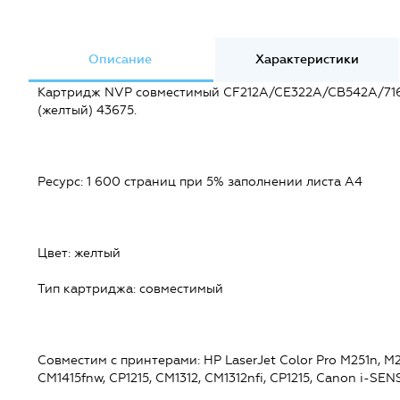
Описание
Характеристики
Картридж NVP совместимый CF212A/CE322A/CB542A/716Y/
(желтый) 43675.
Ресурс: 1 600 страниц при 5% заполнении листа А4
Цвет: желтый
Тип картриджа: совместимый
Совместим c принтерами: HP LaserJet Color Pro M251n, M2
CM1415fnw, CP1215, CM1312, CM1312nfi, CP1215, Canon i-S