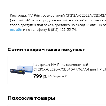
Картридж NV Print совместимый CF212A/CE322A/CB542A/7
(желтый) {43675} в продаже на сайте spb.tze1.ru по чест
товар доступен под заказ, доставка на склад 12 авг - 13
онлайн
и по телефону 8 (812) 425-33-74.
С этим товаром также покупают
Картридж NV Print совместимый
CF210X/CE320A/CB540A/716/731 для HP LJ
Color Pro M251/M276/CP1525/CM1415
799 р.
TZ-бонусов: 8
(черный) {43673}
Похожие товары