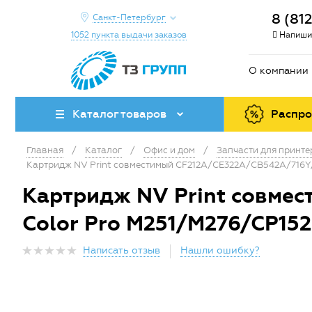
8 (81
Санкт-Петербург
1052 пункта выдачи заказов
Напиши
О компании
Каталог товаров
Распр
Главная
/
Каталог
/
Офис и дом
/
Запчасти для принт
Картридж NV Print совместимый CF212A/CE322A/CB542A/716Y/7
Картридж NV Print совмес
Color Pro M251/M276/CP152
Написать отзыв
Нашли ошибку?