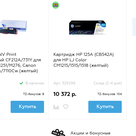
V Print
Картридж HP 125A (CB542A)
Ка
й CF212A/731Y для
для HP LJ Color
с
M251/M276; Canon
CM1215/1515/1518 (желтый)
LJ
/7110Cw (желтый)
(ч
В наличии
Арт. 329296
Склад (2-4 дня)
Ар
10 372 р.
1
TZ-бонусов: 8
TZ-бонусов: 104
Купить
Купить
Акции и бонусные