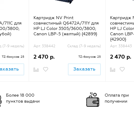
Картридж NV Print
Картридж N
/711C для
совместимый Q6472A/711Y для
совместим
600/3800;
HP LJ Color 3505/3600/3800;
HP LJ Colo
убой)
Canon LBP-5 (желтый) {42899}
Canon LBP
{42900}
д (7-9 недель)
Арт. 338442
Склад (7-9 недель)
Арт. 338443
2 470 р.
2 470 р.
TZ-бонусов: 25
TZ-бонусов: 25
аказать
Заказать
Более 18 000
Оплата при
пунктов выдачи
получении