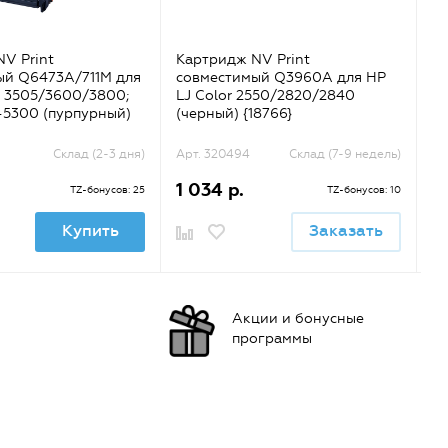
V Print
Картридж NV Print
Ка
ый Q6473A/711M для
совместимый Q3960A для HP
с
r 3505/3600/3800;
LJ Color 2550/2820/2840
LJ
-5300 (пурпурный)
(черный) {18766}
Склад (2-3 дня)
Арт. 320494
Склад (7-9 недель)
Ар
1 034 р.
1
TZ-бонусов: 25
TZ-бонусов: 10
Купить
Заказать
Акции и бонусные
программы