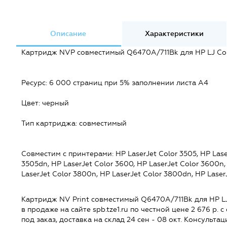
Описание
Характеристики
Картридж NVP совместимый Q6470A/711Bk для HP LJ Col
Ресурс: 6 000 страниц при 5% заполнении листа А4
Цвет: черный
Тип картриджа: совместимый
Совместим c принтерами: HP LaserJet Color 3505, HP Laser
3505dn, HP LaserJet Color 3600, HP LaserJet Color 3600n,
LaserJet Color 3800n, HP LaserJet Color 3800dn, HP Lase
Картридж NV Print совместимый Q6470A/711Bk для HP LJ
в продаже на сайте spb.tze1.ru по честной цене 2 676 р.
под заказ, доставка на склад 24 сен - 08 окт. Консульт