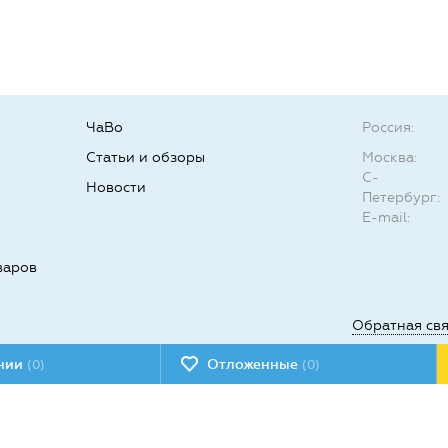
ЧаВо
Россия:
Статьи и обзоры
Москва:
С-
Новости
Петербург:
E-mail:
варов
Обратная св
ении
Отложенные
(0)
(0)
Мы в социал