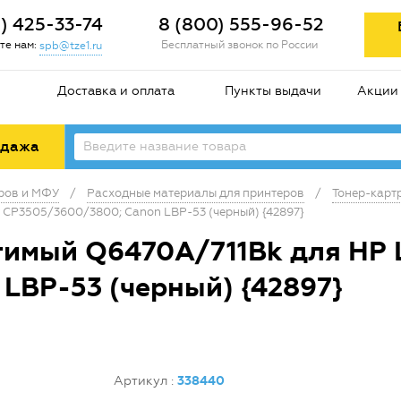
2) 425-33-74
8 (800) 555-96-52
те нам:
Бесплатный звонок по России
spb@tze1.ru
Доставка и оплата
Пункты выдачи
Акции
одажа
еров и МФУ
/
Расходные материалы для принтеров
/
Тонер-карт
r CP3505/3600/3800; Canon LBP-53 (черный) {42897}
тимый Q6470A/711Bk для HP L
LBP-53 (черный) {42897}
Артикул
:
338440