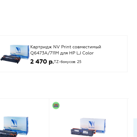
Картридж NV Print совместимый
Q6473A/711M для HP LJ Color
3505/3600/3800; Canon LBP-5300
2 470 р.
TZ-бонусов: 25
(пурпурный) {42900}