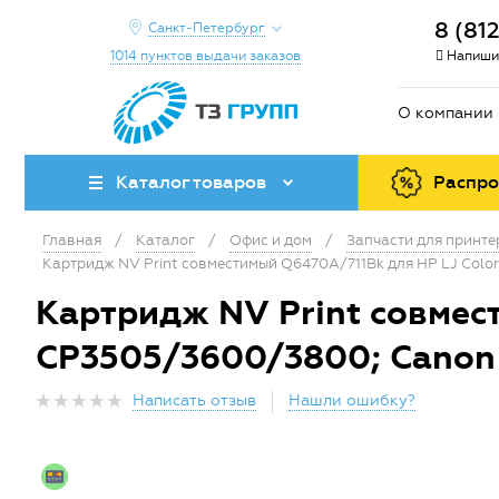
8 (81
Санкт-Петербург
1014 пунктов выдачи заказов
Напиши
О компании
Каталог товаров
Распр
Главная
/
Каталог
/
Офис и дом
/
Запчасти для принт
Картридж NV Print совместимый Q6470A/711Bk для HP LJ Colo
Картридж NV Print совмес
CP3505/3600/3800; Canon 
Написать отзыв
Нашли ошибку?