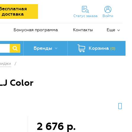
Бесплатная
доставка
Статус заказа
Войти
Бонусная программа
Контакты
Еще
Бренды
Корзина
(0)
риджи
/
J Color
2 676 р.