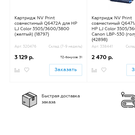
Картридж NV Print
Картридж NV Print
совместимый Q6472A для HP
совместимый Q6471A
LJ Color 3505/3600/3800
HP LJ Color 3505/3
(желтый) {18797}
Canon LBP-530 (гол
{42898}
Арт. 320476
Склад (7-9 недель)
Арт. 338441
Скла
3 129 р.
2 470 р.
TZ-бонусов: 31
Заказать
З
Быстрая доставка
заказа