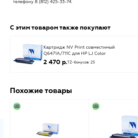
телефону 8 (812) 425-33-74.
С этим товаром также покупают
Картридж NV Print совместимый
Q6471A/711C для HP LJ Color
3505/3600/3800; Canon LBP-530
2 470 р.
TZ-бонусов: 25
(голубой) {42898}
Похожие товары