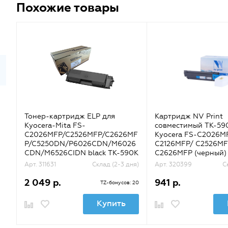
Похожие товары
Тонер-картридж ELP для
Картридж NV Print
Kyocera-Mita FS-
совместимый TK-59
C2026MFP/C2526MFP/C2626MF
Kyocera FS-C2026M
P/C5250DN/P6026CDN/M6026
C2126MFP/ C2526MF
CDN/M6526CIDN black TK-590K
C2626MFP (черный) 
7K {CT-KYO-TK-590K}
Арт. 311631
Склад (2-3 дня)
Арт. 320399
С
2 049 р.
941 р.
TZ-бонусов: 20
Купить