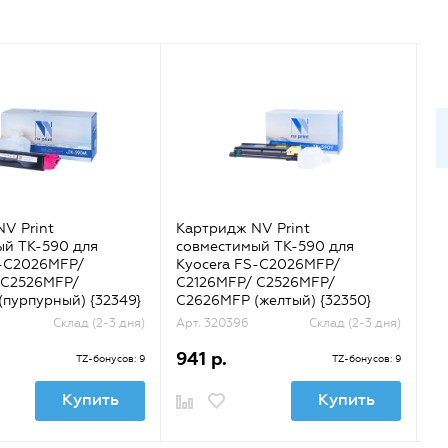
V Print
Картридж NV Print
К
ый TK-590 для
совместимый TK-590 для
(г
S-C2026MFP/
Kyocera FS-C2026MFP/
 C2526MFP/
C2126MFP/ C2526MFP/
пурпурный) {32349}
C2626MFP (желтый) {32350}
Склад (2-3 дня)
Арт. 320396
Склад (2-3 дня)
Ар
941 р.
1
TZ-бонусов: 9
TZ-бонусов: 9
Купить
Купить