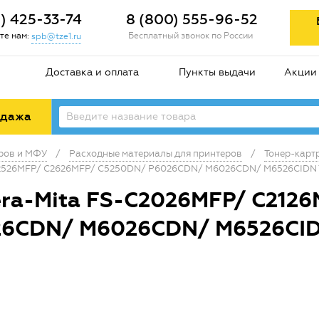
2) 425-33-74
8 (800) 555-96-52
те нам:
Бесплатный звонок по России
spb@tze1.ru
Доставка и оплата
Пункты выдачи
Акции
одажа
еров и МФУ
/
Расходные материалы для принтеров
/
Тонер-карт
 C2526MFP/ C2626MFP/ C5250DN/ P6026CDN/ M6026CDN/ M6526CIDN 
ra-Mita FS-C2026MFP/ C212
26CDN/ M6026CDN/ M6526CID