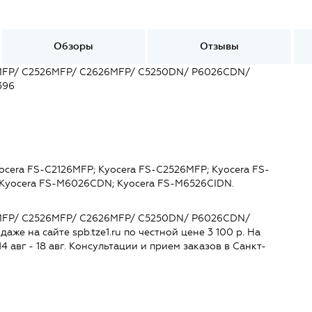
Обзоры
Отзывы
6MFP/ C2526MFP/ C2626MFP/ C5250DN/ P6026CDN/
396
cera FS-C2126MFP; Kyocera FS-C2526MFP; Kyocera FS-
 Kyocera FS-M6026CDN; Kyocera FS-M6526CIDN.
6MFP/ C2526MFP/ C2626MFP/ C5250DN/ P6026CDN/
е на сайте spb.tze1.ru по честной цене 3 100 р. На
4 авг - 18 авг. Консультации и прием заказов в Санкт-