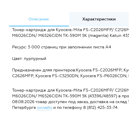
Описание
Характеристики
Тонер-картридж для Kyocera-Mita FS-C2026MFP/ C212
M6026CDN/ M6526CIDN TK-590M 5K (magenta) Katun 43
Ресурс: 5 000 страниц при заполнении листа А4
Цвет: пурпурный
Предназначен дляя принтеров:Kyocera FS-C2026MFP; Kyo
C2626MFP; Kyocera FS-C5250DN; Kyocera FS-P6026CDN;
Тонер-картридж для Kyocera-Mita FS-C2026MFP/ C212
M6026CDN/ M6526CIDN TK-590M 5K {43396/48597} в продаж
08.08.2026 товар доступен под заказ, доставка на склад 1
Петербурге
онлайн
и по телефону 8 (812) 425-33-74.