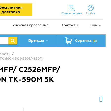
Бесплатная
доставка
Статус заказа
Войти
Бонусная программа
Контакты
Еще
Бренды
Корзина
(0)
риджи
/
TK-590M 5K {43396/48597}
6MFP/ C2526MFP/
N TK-590M 5K