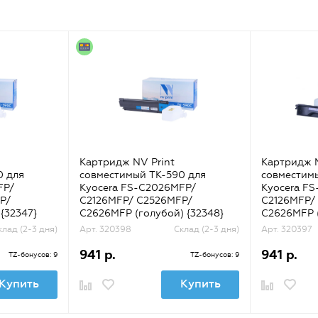
Картридж NV Print
Картридж N
0 для
совместимый TK-590 для
совместим
FP/
Kyocera FS-C2026MFP/
Kyocera F
P/
C2126MFP/ C2526MFP/
C2126MFP/
{32347}
C2626MFP (голубой) {32348}
C2626MFP (
клад (2-3 дня)
Арт. 320398
Склад (2-3 дня)
Арт. 320397
941 р.
941 р.
TZ-бонусов: 9
TZ-бонусов: 9
Купить
Купить