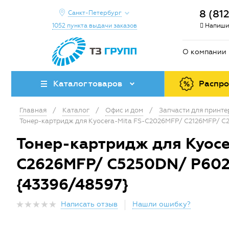
8 (81
Санкт-Петербург
1052 пункта выдачи заказов
Напиши
О компании
Каталог товаров
Распр
Главная
/
Каталог
/
Офис и дом
/
Запчасти для принт
Тонер-картридж для Kyocera-Mita FS-C2026MFP/ C2126MFP/
Тонер-картридж для Kyoce
C2626MFP/ C5250DN/ P60
{43396/48597}
Написать отзыв
Нашли ошибку?