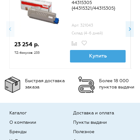
44315305
{44315321/44315305}
Арт. 321043
Склад (4-6 дней)
23 254 р.
2
TZ-бонусов: 233
TZ
Купить
Быстрая доставка
Более 18 000
заказа
пунктов выдачи
Каталог
Доставка и оплата
О компании
Пункты выдачи
Бренды
Полезное